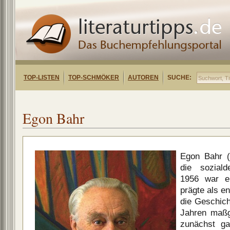
TOP-LISTEN
TOP-SCHMÖKER
AUTOREN
SUCHE:
Egon Bahr
Egon Bahr (
die soziald
1956 war e
prägte als e
die Geschic
Jahren maßg
zunächst ga