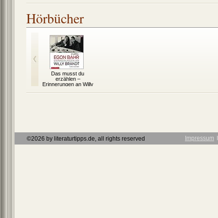
Brandt
Hörbücher
Das musst du
erzählen –
Erinnerungen an Willy
Brandt
Impressum
Ι
©2026 by literaturtipps.de, all rights reserved