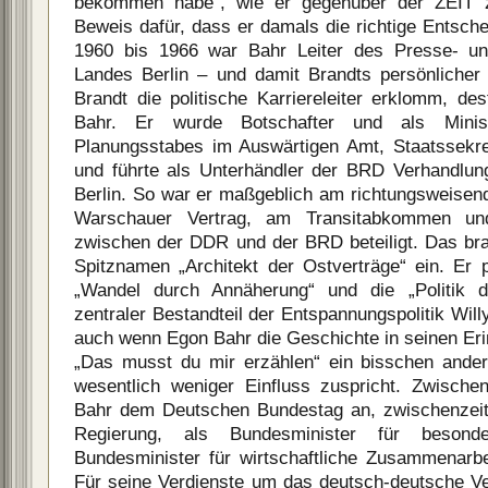
bekommen habe“, wie er gegenüber der ZEIT 
Beweis dafür, dass er damals die richtige Entsche
1960 bis 1966 war Bahr Leiter des Presse- un
Landes Berlin – und damit Brandts persönlicher
Brandt die politische Karriereleiter erklomm, de
Bahr. Er wurde Botschafter und als Ministe
Planungsstabes im Auswärtigen Amt, Staatssekr
und führte als Unterhändler der BRD Verhandlu
Berlin. So war er maßgeblich am richtungsweise
Warschauer Vertrag, am Transitabkommen un
zwischen der DDR und der BRD beteiligt. Das br
Spitznamen „Architekt der Ostverträge“ ein. Er 
„Wandel durch Annäherung“ und die „Politik de
zentraler Bestandteil der Entspannungspolitik Will
auch wenn Egon Bahr die Geschichte in seinen Eri
„Das musst du mir erzählen“ ein bisschen ander
wesentlich weniger Einfluss zuspricht. Zwisch
Bahr dem Deutschen Bundestag an, zwischenzeitl
Regierung, als Bundesminister für beson
Bundesminister für wirtschaftliche Zusammenarb
Für seine Verdienste um das deutsch-deutsche Ver