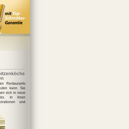
pitzenköche
en
en Restaurants
uten kann. Sie
en sich in neue
ks. In ihren
pirationen und