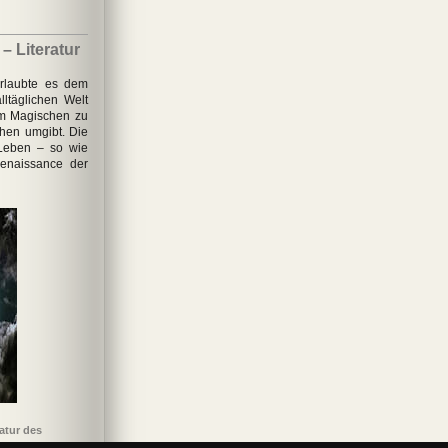
– Literatur
erlaubte es dem
ltäglichen Welt
em Magischen zu
hen umgibt. Die
Leben – so wie
Renaissance der
atur des