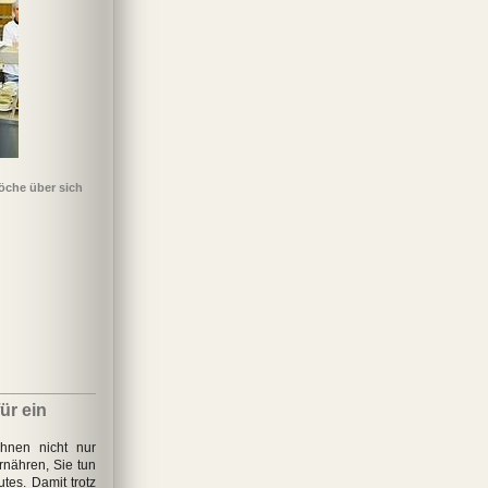
öche über sich
ür ein
hnen nicht nur
rnähren, Sie tun
tes. Damit trotz