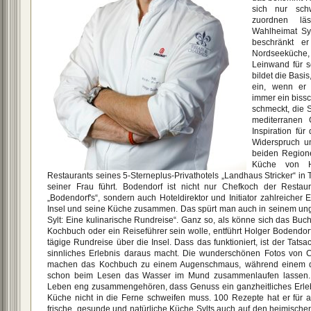
sich nur sch
zuordnen lä
Wahlheimat Syl
beschränkt er
Nordseeküche,
Leinwand für s
bildet die Basis
ein, wenn er 
immer ein bis
schmeckt, die 
mediterranen 
Inspiration fü
Widerspruch u
beiden Region
Küche von H
Restaurants seines 5-Sterneplus-Privathotels „Landhaus Stricker“ in T
seiner Frau führt. Bodendorf ist nicht nur Chefkoch der Restau
„Bodendorf's“, sondern auch Hoteldirektor und Initiator zahlreicher 
Insel und seine Küche zusammen. Das spürt man auch in seinem u
Sylt: Eine kulinarische Rundreise“. Ganz so, als könne sich das Buch
Kochbuch oder ein Reiseführer sein wolle, entführt Holger Bodendorf
tägige Rundreise über die Insel. Dass das funktioniert, ist der Tats
sinnliches Erlebnis daraus macht. Die wunderschönen Fotos von 
machen das Kochbuch zu einem Augenschmaus, während einem d
schon beim Lesen das Wasser im Mund zusammenlaufen lassen. 
Leben eng zusammengehören, dass Genuss ein ganzheitliches Erlebn
Küche nicht in die Ferne schweifen muss. 100 Rezepte hat er für 
frische, gesunde und natürliche Küche Sylts auch auf den heimische