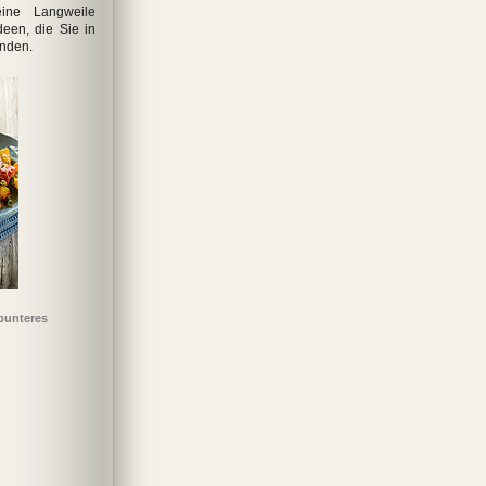
eine Langweile
deen, die Sie in
nden.
bunteres