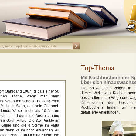
Top-Thema
Mit Kochbüchern der S
über sich hinauswachs
Die Spitzenköche zeigen in d
f (Jahrgang 1967) gilt als einer 50
dieser Welt, was Kochen bede
tschen Köche, wenn man dem
beschreiten neue Wege und wag
s“ Vertrauen schenkt. Bestätigt wird
Dimensionen des Geschmac
Michelin Stern, den sein Gourmet-
Kochbüchern finden wir Ins
dendorf's“ seit mehr als 10 Jahren
detaillierte Anleitungen.
absahnt, und durch die Auszeichnung
 im Gault Millau. Die 3,5 Punkte im
 Guide und die 4 Sterne im Varta
an dann kaum noch erwähnen. All
lger Bodendorf für eine Küche, die