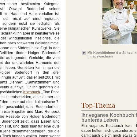
wer einer bestimmten Kategorie
sst. Obwohl Bodendorf seiner
t mit Haut und Haar verfallen ist,
 sich nicht auf eine regionale
 sondern nutzt sie lediglich als
eine kulinarischen Kunstwerke. Sie
, schränkt ihn aber in keinster Weise
der windumtosten Inselbrise, die
schen nach schwerem Wolkenhimmel
Sonne des Südens hinzufügt. In den
Gefilden findet Holger Bodendorf
Mit Kochbüchern der Spitzenk
hinauswachsen
r die aufregenden Gerichte, die vom
nd der unerwarteten Harmonie der
en leben. Genießen kann man die
olger Bodendorf in den drei
innum auf Sylt, das er seit 2001 mit
rants „Tenne“, „Kaminzimmer“ und
Events auf Sylt. Für ihn gehören die
ngewöhnlichen
Kochbuch
„Eine Prise
 nicht entscheiden, ob es lieber ein
 den Leser auf eine kulinarische 7-
Top-Thema
ache geschuldet, dass Bodendorf ein
Christa Engstler und Marc Rehbeck
Ihr veganes Kochbuch f
ie Rezepte von Holger Bodendorf
bunteres Leben
Bodendorf zeigt, dass Essen und
Ein veganes Kochbuch kann I
is ist, und dass man für eine gute
dabei helfen, sich gesünder zu e
all jene zusammengetragen, die die
damit auch gleich noch etwas Gu
n Tisch bringen wollen. Ihnen wohnt