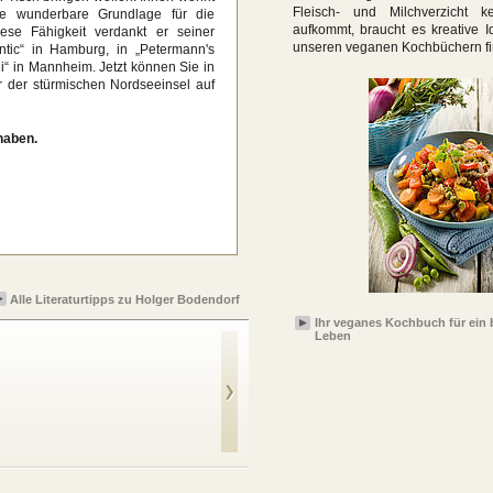
Fleisch- und Milchverzicht k
ine wunderbare Grundlage für die
aufkommt, braucht es kreative I
iese Fähigkeit verdankt er seiner
unseren veganen Kochbüchern fi
ntic“ in Hamburg, in „Petermann's
“ in Mannheim. Jetzt können Sie in
 der stürmischen Nordseeinsel auf
haben.
Alle Literaturtipps zu Holger Bodendorf
Ihr veganes Kochbuch für ein 
Leben
Eine Prise Sylt: Eine
kulinarische
Rundreise