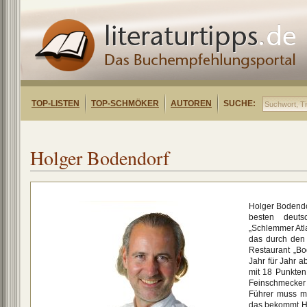
TOP-LISTEN
TOP-SCHMÖKER
AUTOREN
SUCHE:
Holger Bodendorf
Holger Bodendor
besten deu
„Schlemmer Atla
das durch den 
Restaurant „Bo
Jahr für Jahr 
mit 18 Punkten
Feinschmecker
Führer muss m
das bekommt Ho