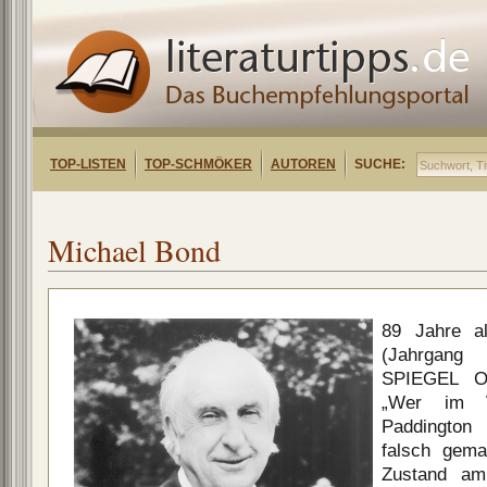
TOP-LISTEN
TOP-SCHMÖKER
AUTOREN
SUCHE:
Michael Bond
89 Jahre a
(Jahrgan
SPIEGEL On
„Wer im W
Paddington 
falsch gema
Zustand am