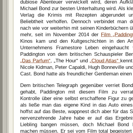
dubiose Abenteuer verwickelt wird, deren Aufk
Michael Bond zur besten Unterhaltung wird. Als k
Verlag die Krimis mit Rezepten abgerundet u
Beliebtheit verholfen. Dennoch verbindet man
nach wie vor weiterhin mit seinen Kinderbüchern 
mehr, seit im November 2014 der
Film „Padding
Kinos kam und den Kultgeschichten in den Ani
Unternehmens Framestore Leben eingehaucht 
Paddington von dem britischen Schauspieler B
„Das Parfum“
, „The Hour“ und
„Cloud Atlas“
kennt
Nicole Kidman, Peter Capaldi, Hugh Bonneville un
Cast. Bond hatte als freundlicher Gentleman einen 
Dem britischen Telegraph gegenüber verriet Bon
gehabt, Paddington mit diesem Film zu verra
Kontrolle über eine selbst erschaffene Figur zu g
als ließe man das eigene Kind in das Auto eine
hoffst auf das Beste, wappnest dich aber für das 
nervenzehrende Jahre habe er auf das Ergebn
Liebling bangen müssen, doch Michael Bond 
machen müssen. Er sei vom Film total begeister