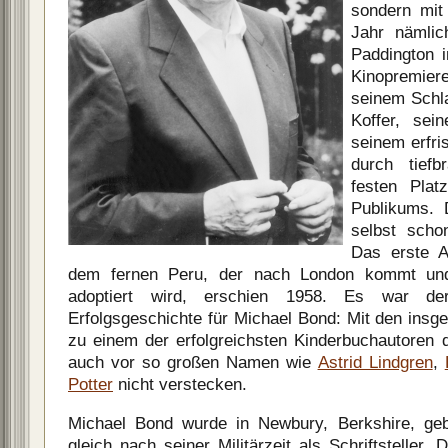
sondern mit
Jahr nämlic
Paddington i
Kinopremier
seinem Schl
Koffer, se
seinem erfri
durch tief
festen Pla
Publikums. 
selbst scho
Das erste 
dem fernen Peru, der nach London kommt und
adoptiert wird, erschien 1958. Es war de
Erfolgsgeschichte für Michael Bond: Mit den ins
zu einem der erfolgreichsten Kinderbuchautoren
auch vor so großen Namen wie
Astrid Lindgren
,
Potter
nicht verstecken.
Michael Bond wurde in Newbury, Berkshire, ge
gleich nach seiner Militärzeit als Schriftsteller.