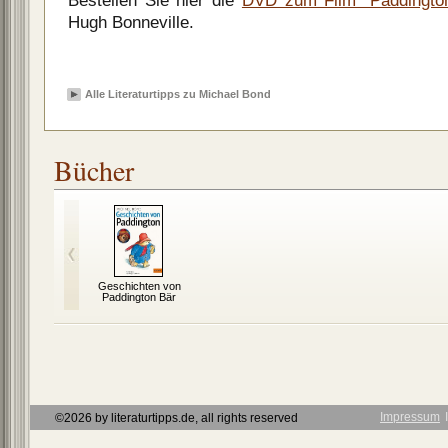
Bestellen Sie hier die
DVD zum Film "Paddingto
Hugh Bonneville.
Alle Literaturtipps zu Michael Bond
Bücher
Geschichten von
Paddington Bär
Impressum
Ι
©2026 by literaturtipps.de, all rights reserved