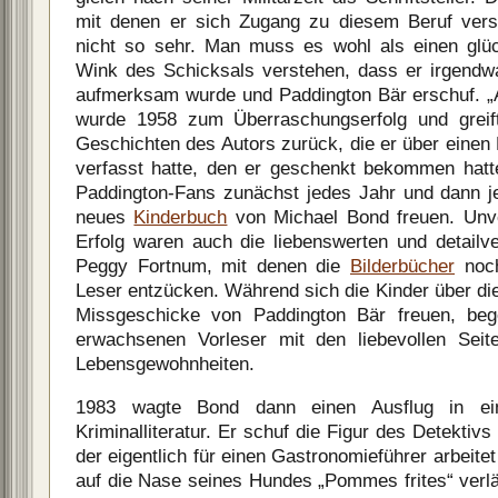
mit denen er sich Zugang zu diesem Beruf versc
nicht so sehr. Man muss es wohl als einen glüc
Wink des Schicksals verstehen, dass er irgendwan
aufmerksam wurde und Paddington Bär erschuf. „
wurde 1958 zum Überraschungserfolg und greift
Geschichten des Autors zurück, die er über eine
verfasst hatte, den er geschenkt bekommen hatt
Paddington-Fans zunächst jedes Jahr und dann j
neues
Kinderbuch
von Michael Bond freuen. Unve
Erfolg waren auch die liebenswerten und detailver
Peggy Fortnum, mit denen die
Bilderbücher
noch
Leser entzücken. Während sich die Kinder über di
Missgeschicke von Paddington Bär freuen, beg
erwachsenen Vorleser mit den liebevollen Seit
Lebensgewohnheiten.
1983 wagte Bond dann einen Ausflug in ei
Kriminalliteratur. Er schuf die Figur des Detekt
der eigentlich für einen Gastronomieführer arbeite
auf die Nase seines Hundes „Pommes frites“ verlä