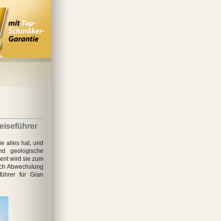
eiseführer
ie alles hat, und
nd geologische
nent wird sie zum
nach Abwechslung
führer für Gran