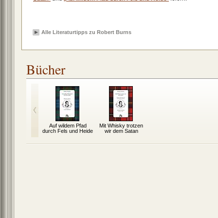
Alle Literaturtipps zu Robert Burns
Bücher
Auf wildem Pfad
Mit Whisky trotzen
durch Fels und Heide
wir dem Satan