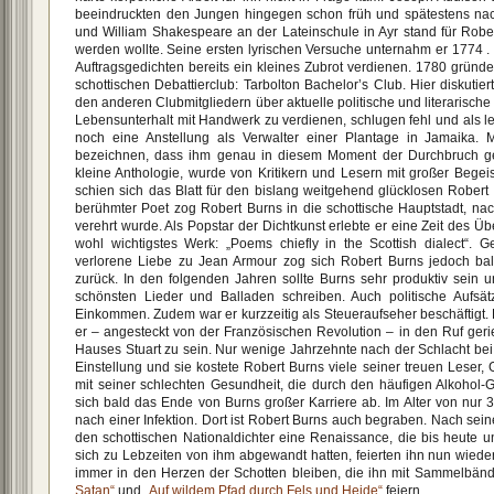
beeindruckten den Jungen hingegen schon früh und spätestens na
und William Shakespeare an der Lateinschule in Ayr stand für Robert
werden wollte. Seine ersten lyrischen Versuche unternahm er 1774 . V
Auftragsgedichten bereits ein kleines Zubrot verdienen. 1780 gründ
schottischen Debattierclub: Tarbolton Bachelor’s Club. Hier diskutier
den anderen Clubmitgliedern über aktuelle politische und literarisc
Lebensunterhalt mit Handwerk zu verdienen, schlugen fehl und als l
noch eine Anstellung als Verwalter einer Plantage in Jamaika. 
bezeichnen, dass ihm genau in diesem Moment der Durchbruch gel
kleine Anthologie, wurde von Kritikern und Lesern mit großer Bege
schien sich das Blatt für den bislang weitgehend glücklosen Rober
berühmter Poet zog Robert Burns in die schottische Hauptstadt, n
verehrt wurde. Als Popstar der Dichtkunst erlebte er eine Zeit des Ü
wohl wichtigstes Werk: „Poems chiefly in the Scottish dialect“. 
verlorene Liebe zu Jean Armour zog sich Robert Burns jedoch bal
zurück. In den folgenden Jahren sollte Burns sehr produktiv sein 
schönsten Lieder und Balladen schreiben. Auch politische Aufsät
Einkommen. Zudem war er kurzzeitig als Steueraufseher beschäftigt.
er – angesteckt von der Französischen Revolution – in den Ruf geri
Hauses Stuart zu sein. Nur wenige Jahrzehnte nach der Schlacht bei
Einstellung und sie kostete Robert Burns viele seiner treuen Leser,
mit seiner schlechten Gesundheit, die durch den häufigen Alkohol-
sich bald das Ende von Burns großer Karriere ab. Im Alter von nur 
nach einer Infektion. Dort ist Robert Burns auch begraben. Nach sein
den schottischen Nationaldichter eine Renaissance, die bis heute u
sich zu Lebzeiten von ihm abgewandt hatten, feierten ihn nun wiede
immer in den Herzen der Schotten bleiben, die ihn mit Sammelbän
Satan“
und
„Auf wildem Pfad durch Fels und Heide“
feiern.