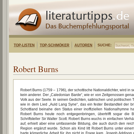
TOP-LISTEN
TOP-SCHMÖKER
AUTOREN
SUCHE:
Robert Burns
Robert Burns (1759 – 1796), der schottische Nationaldichter, wird in 
kein anderer. Der „Caledonian Barde“, wie er von Zeitgenossen gena
Volk aus der Seele. In seinen Gedichten, satirischen und politischen
wie in dem Lied „Auld Lang Syne“, das ein fester Bestandteil der bri
Schottland beinahe den Status einer inoffiziellen Nationalhymne ha
Robert Burns heute noch entgegenbringen, übertrifft sogar die 
Schriftsteller Sir Walter Scott. Robert Burns wuchs in einfachen Verh
auf, erhielt aber eine umfassende Bildung, die auch durch den re
Region ergänzt wurde. Schon als Kind litt Robert Burns unter eine
harte körperliche Arbeit für ihn nicht in Frage kam. Joseph Addison