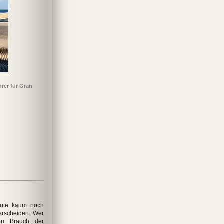
hrer für Gran
eute kaum noch
erscheiden. Wer
en Brauch der