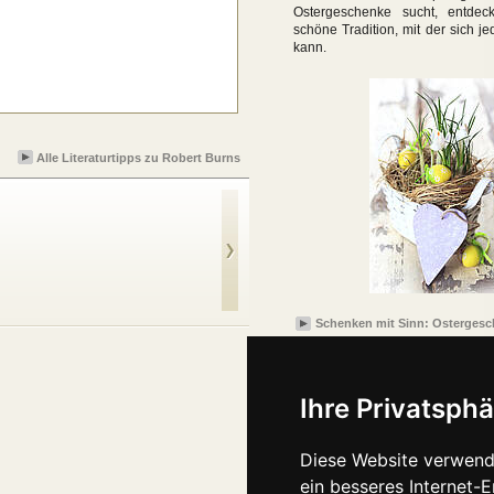
Ostergeschenke sucht, entdeck
schöne Tradition, mit der sich jed
kann.
Alle Literaturtipps zu Robert Burns
Auf wildem Pfad
Mit Whisky trotzen
durch Fels und Heide
wir dem Satan
Schenken mit Sinn: Osterges
Ihre Privatsphä
Diese Website verwend
ein besseres Internet-