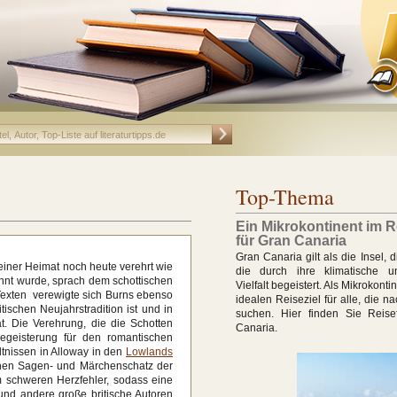
Top-Thema
Ein Mikrokontinent im R
für Gran Canaria
Gran Canaria gilt als die Insel, d
seiner Heimat noch heute verehrt wie
die durch ihre klimatische u
nnt wurde, sprach dem schottischen
Vielfalt begeistert. Als Mikrokonti
 Texten verewigte sich Burns ebenso
idealen Reiseziel für alle, die 
tischen Neujahrstradition ist und in
suchen. Hier finden Sie Reise
t. Die Verehrung, die die Schotten
Canaria.
Begeisterung für den romantischen
ältnissen in Alloway in den
Lowlands
ichen Sagen- und Märchenschatz der
m schweren Herzfehler, sodass eine
 und andere große britische Autoren