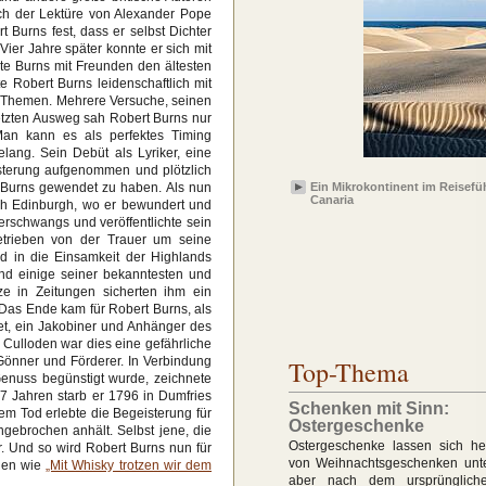
ch der Lektüre von Alexander Pope
 Burns fest, dass er selbst Dichter
ier Jahre später konnte er sich mit
ete Burns mit Freunden den ältesten
te Robert Burns leidenschaftlich mit
he Themen. Mehrere Versuche, seinen
etzten Ausweg sah Robert Burns nur
Man kann es als perfektes Timing
ang. Sein Debüt als Lyriker, eine
isterung aufgenommen und plötzlich
t Burns gewendet zu haben. Als nun
Ein Mikrokontinent im Reisefü
Canaria
ach Edinburgh, wo er bewundert und
berschwangs und veröffentlichte sein
Getrieben von der Trauer um seine
d in die Einsamkeit der Highlands
und einige seiner bekanntesten und
ze in Zeitungen sicherten ihm ein
 Das Ende kam für Robert Burns, als
et, ein Jakobiner und Anhänger des
 Culloden war dies eine gefährliche
 Gönner und Förderer. In Verbindung
Top-Thema
Genuss begünstigt wurde, zeichnete
37 Jahren starb er 1796 in Dumfries
Schenken mit Sinn:
em Tod erlebte die Begeisterung für
Ostergeschenke
ngebrochen anhält. Selbst jene, die
Ostergeschenke lassen sich h
r. Und so wird Robert Burns nun für
von Weihnachtsgeschenken unt
den wie
„Mit Whisky trotzen wir dem
aber nach dem ursprünglich