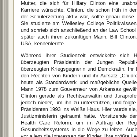
Mutter, die sich für Hillary Clinton eine unabh
Karriere wünschte. Clinton, die schon früh in de
der Schülerzeitung aktiv war, sollte genau dies
Sie studierte am Wellesley College Politikwisse
und schrieb sich anschließend an der Law School
später auch ihren zukünftigen Mann, Bill Clinton
USA, kennenlernte.
Während ihrer Studienzeit entwickelte sich H
überzeugten Präsidentin der Jungen Republ
überzeugten Kriegsgegnerin und Demokratin. Ihr 
den Rechten von Kindern und ihr Aufsatz „Childre
heute als Standardwerk und maßgebliche Quelle 
Mann 1978 zum Gouverneur von Arkansas gewählt 
Clinton gerade als Rechtsanwältin und Juraprofe
jedoch nieder, um ihn zu unterstützen, und folgt
Präsidenten 1993 ins Weiße Haus. Hier wurde sie, 
Justizministerin geträumt hatte, Vorsitzende d
Health Care Reform, um im Auftrag der Reg
Gesundheitssystems in die Wege zu leiten. Auch 
vor allem die Interessen der Kinder. Ihre größte Le