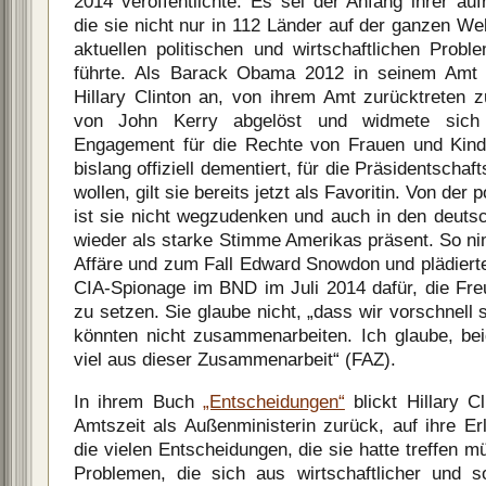
2014 veröffentlichte. Es sei der Anfang ihrer a
die sie nicht nur in 112 Länder auf der ganzen Wel
aktuellen politischen und wirtschaftlichen Prob
führte. Als Barack Obama 2012 in seinem Amt b
Hillary Clinton an, von ihrem Amt zurücktreten 
von John Kerry abgelöst und widmete sich 
Engagement für die Rechte von Frauen und Kind
bislang offiziell dementiert, für die Präsidentscha
wollen, gilt sie bereits jetzt als Favoritin. Von de
ist sie nicht wegzudenken und auch in den deuts
wieder als starke Stimme Amerikas präsent. So ni
Affäre und zum Fall Edward Snowdon und plädier
CIA-Spionage im BND im Juli 2014 dafür, die Freu
zu setzen. Sie glaube nicht, „dass wir vorschnell 
könnten nicht zusammenarbeiten. Ich glaube, beid
viel aus dieser Zusammenarbeit“ (FAZ).
In ihrem Buch
„Entscheidungen“
blickt Hillary Cl
Amtszeit als Außenministerin zurück, auf ihre Er
die vielen Entscheidungen, die sie hatte treffen m
Problemen, die sich aus wirtschaftlicher und s