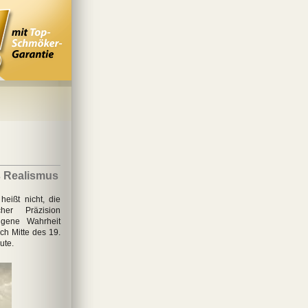
s Realismus
heißt nicht, die
cher Präzision
igene Wahrheit
ch Mitte des 19.
ute.