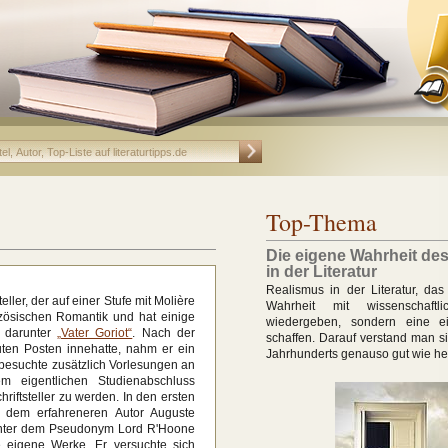
Top-Thema
Die eigene Wahrheit de
in der Literatur
Realismus in der Literatur, das 
ller, der auf einer Stufe mit Molière
Wahrheit mit wissenschaftli
nzösischen Romantik und hat einige
wiedergeben, sondern eine e
, darunter
„Vater Goriot“
. Nach der
schaffen. Darauf verstand man si
uten Posten innehatte, nahm er ein
Jahrhunderts genauso gut wie he
 besuchte zusätzlich Vorlesungen an
em eigentlichen Studienabschluss
iftsteller zu werden. In den ersten
it dem erfahreneren Autor Auguste
unter dem Pseudonym Lord R'Hoone
ge eigene Werke. Er versuchte sich