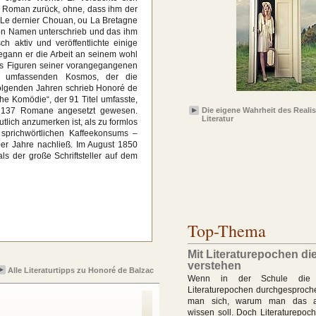
m Roman zurück, ohne, dass ihm der
„Le dernier Chouan, ou La Bretagne
nen Namen unterschrieb und das ihm
ch aktiv und veröffentlichte einige
egann er die Arbeit an seinem wohl
als Figuren seiner vorangegangenen
n umfassenden Kosmos, der die
 folgenden Jahren schrieb Honoré de
e Komödie“, der 91 Titel umfasste,
uf 137 Romane angesetzt gewesen.
Die eigene Wahrheit des Reali
Literatur
utlich anzumerken ist, als zu formlos
sprichwörtlichen Kaffeekonsums –
0er Jahre nachließ. Im August 1850
ls der große Schriftsteller auf dem
Top-Thema
Mit Literaturepochen di
verstehen
Alle Literaturtipps zu Honoré de Balzac
Wenn in der Schule die v
Literaturepochen durchgesproche
man sich, warum man das al
wissen soll. Doch Literaturepoc