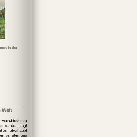
smus in der
e Welt
erschiedenen
n werden, fragt
les überhaupt
hen verraten uns