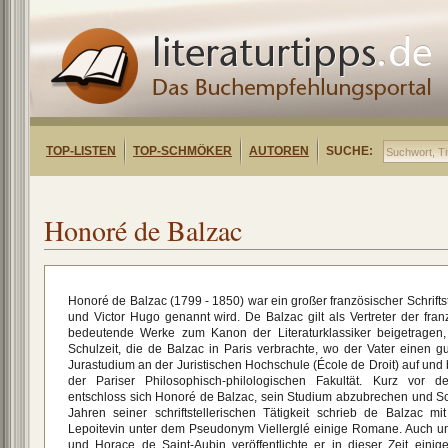
TOP-LISTEN
TOP-SCHMÖKER
AUTOREN
SUCHE:
Honoré de Balzac
Honoré de Balzac (1799 - 1850) war ein großer französischer Schriftste
und Victor Hugo genannt wird. De Balzac gilt als Vertreter der fra
bedeutende Werke zum Kanon der Literaturklassiker beigetragen
Schulzeit, die de Balzac in Paris verbrachte, wo der Vater einen g
Jurastudium an der Juristischen Hochschule (École de Droit) auf und
der Pariser Philosophisch-philologischen Fakultät. Kurz vor d
entschloss sich Honoré de Balzac, sein Studium abzubrechen und Schr
Jahren seiner schriftstellerischen Tätigkeit schrieb de Balzac m
Lepoitevin unter dem Pseudonym Viellerglé einige Romane. Auch 
und Horace de Saint-Aubin veröffentlichte er in dieser Zeit eini