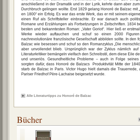
anschließend in der Dramatik und in der Lyrik, kehrte dann aber zu
Durchbruch gelingen wollte. Erst 1829 gelang Honoré de Balzac mit 
en 1800“ ein Erfolg. Es war das erste Werk, das er mit seinem eige
einen Ruf als Schriftsteller einbrachte. Er war danach auch politis
Romane und Erzählungen als Fortsetzungen in Zeitschriften. 1834 b
besten und bekanntesten Roman: „Vater Goriot“. Hier ließ er erstm
Werke wieder auftauchen und schuf so einen 2000 Figure
nachrevolutionäre französische Gesellschaft abbilden sollte. In den
Balzac wie besessen und schuf so den Romanzyklus „Die menschlich
aber unvollendet blieb. Ursprünglich war der Zyklus nämlich a
Literaturkritiker bemängeln vielfach den Schreibstil, dem diese Eile de
und unseriös. Gesundheitliche Probleme – auch in Folge seines 
sorgten dafür, dass Honoré de Balzacs Produktivität Mitte der 184
starb de Balzac in Paris. Victor Hugo hielt damals die Trauerrede, a
Pariser Friedhof Père-Lachaise beigesetzt wurde.
Alle Literaturtipps zu Honoré de Balzac
Bücher