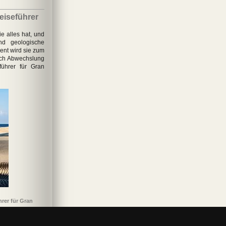
eiseführer
ie alles hat, und
nd geologische
nent wird sie zum
nach Abwechslung
führer für Gran
hrer für Gran