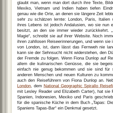
glaubt man, wenn man dort durch ihre Texte, Bild
Mexiko, Vietnam und Indien haben tiefen Eindru
genau wie die Orte, an denen sie längere Zeit lebte
sehr zu schätzen lernte: London, Paris, Italien 
ihres Lebens ist jedoch Andalusien, wo sie nun 
besitzt, an den sie immer wieder zurückkehrt. „
Magie“, schreibt sie auf ihrer Website. Noch imm
ihren zahllosen Reiseerinnerungen, und wenn sie 
von London, ist, dann lässt das Fernweh nie la
kann sie der Sehnsucht nicht widerstehen, den D
der Fremde zu folgen. Wenn Fiona Dunlop auf Rei
allem die kulinarischen Genüsse, die sie begei
einfach nie genug bekommen und sie sind für s
anderen Menschen und neuen Kulturen zu kommu
auch den Reiseführern von Fiona Dunlop an. N
London
, dem
National Geographic Spirallo Reise
mit Lesley Reader und Elizabeth Carter), hat sie 
Spanien, Indonesien, Mexiko und Paris geschrieb
für die spanische Küche in dem Buch „Tapas: Di
Spaniens Tapas-Bar“ ein Denkmal gesetzt.