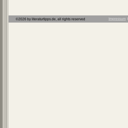
Impressum
Ι
©2026 by literaturtipps.de, all rights reserved