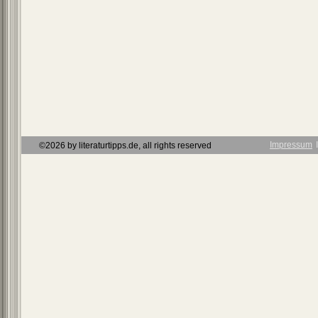
Impressum
Ι
©2026 by literaturtipps.de, all rights reserved