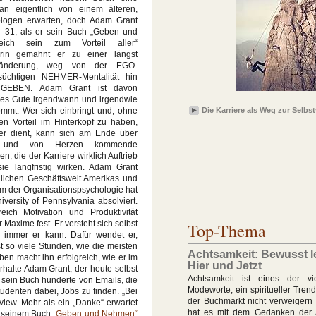
n eigentlich von einem älteren,
ologen erwarten, doch Adam Grant
 31, als er sein Buch „Geben und
eich sein zum Vorteil aller“
Darin gemahnt er zu einer längst
rsänderung, weg von der EGO-
stsüchtigen NEHMER-Mentalität hin
 GEBEN. Adam Grant ist davon
lles Gute irgendwann und irgendwie
mmt: Wer sich einbringt und, ohne
Die Karriere als Weg zur Selbs
en Vorteil im Hinterkopf zu haben,
r dient, kann sich am Ende über
e und von Herzen kommende
, die der Karriere wirklich Auftrieb
sie langfristig wirken. Adam Grant
lichen Geschäftswelt Amerikas und
um der Organisationspsychologie hat
rsity of Pennsylvania absolviert.
ich Motivation und Produktivität
r Maxime fest. Er versteht sich selbst
Top-Thema
 immer er kann. Dafür wendet er,
 so viele Stunden, wie die meisten
Achtsamkeit: Bewusst l
en macht ihn erfolgreich, wie er im
Hier und Jetzt
rhalte Adam Grant, der heute selbst
Achtsamkeit ist eines der vi
f sein Buch hunderte von Emails, die
Modeworte, ein spiritueller Tren
tudenten dabei, Jobs zu finden. „Bei
der Buchmarkt nicht verweigern
view. Mehr als ein „Danke“ erwartet
hat es mit dem Gedanken der 
n seinem Buch
„Geben und Nehmen“