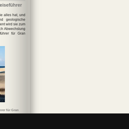
eiseführer
ie alles hat, und
nd geologische
nent wird sie zum
nach Abwechslung
führer für Gran
hrer für Gran