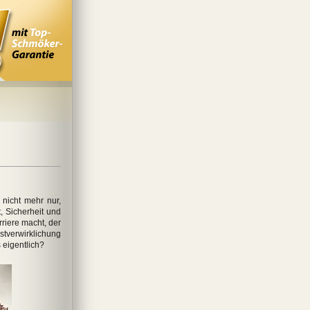
nicht mehr nur,
, Sicherheit und
riere macht, der
tverwirklichung
 eigentlich?