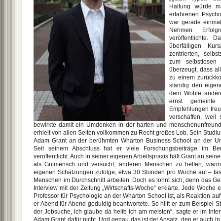
Haltung würde ma
erfahrenen Psych
war gerade einmal
Nehmen: Erfolgr
veröffentlichte. 
überfälligen Ku
zentrierten, selb
zum selbstlosen
überzeugt, dass a
zu einem zurückko
ständig den eigen
dem Wohle andere
ernst gemeint
Empfehlungen freuen
verschaffen, weil 
bewirkte damit ein Umdenken in der harten und menschenunfreund
erhielt von allen Seiten vollkommen zu Recht großes Lob. Sein Studi
Adam Grant an der berühmten Wharton Business School an der Unive
Seit seinem Abschluss hat er viele Forschungsbeiträge im Bere
veröffentlicht. Auch in seiner eigenen Arbeitspraxis hält Grant an seine
als Gutmensch und versucht, anderen Menschen zu helfen, wann
eigenen Schätzungen zufolge, etwa 30 Stunden pro Woche auf – fast
Menschen im Durchschnitt arbeiten. Doch es lohnt sich, denn das Geb
Interview mit der Zeitung „Wirtschafts-Woche“ erklärte. Jede Woche e
Professor für Psychologie an der Wharton School ist, als Reaktion au
er Abend für Abend geduldig beantwortete. So hilft er zum Beispiel S
der Jobsuche, ich glaube da helfe ich am meisten“, sagte er im Inter
Adam Grant dafür nicht. Und genau das ist der Ansatz, den er auch i