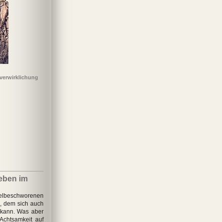
tverwirklichung
eben im
elbeschworenen
d, dem sich auch
 kann. Was aber
Achtsamkeit auf