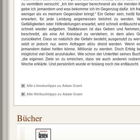
zu vermitteln versucht: „Ich bin weniger berechnend als die meisten 
gebe ich jemandem und was bekomme ich im Gegenzug dafür. Ich frag
weniger als es meinem Gegenüber bringt.“ Ein Geber sein, heißt für
erwarten, für jede Leistung angemessen belohnt zu werden. W
Gefälligkeiten oder Hilfestellungen erwartet, wird schnell enttäusch
schnell wieder aufgeben. Stattdessen ist das Geben und Nehme
beschreibt, als eine Art Kreislauf zu verstehen, in dem alles
zurückkehrt. Dass so natürlich die Gefahr besteht, ausgenutzt zu wer
setzt er jedoch nur, wenn Anfragen allzu dreist werden. Wenn er
jemandem dabei helfen könne, Millionär zu werden. Doch Erfolg be
möglichst viel Geld anzuhäufen. Wie schon der Untertitel seines Buches
„die eigenen Ziele so zu erreichen, dass sie auch anderen nutzen
Woche erklärte. Und persönlich wurde er bislang noch nie enttäuscht.
Alle Literaturtipps zu Adam Grant
Alle Hörbuchtipps zu Adam Grant
Bücher