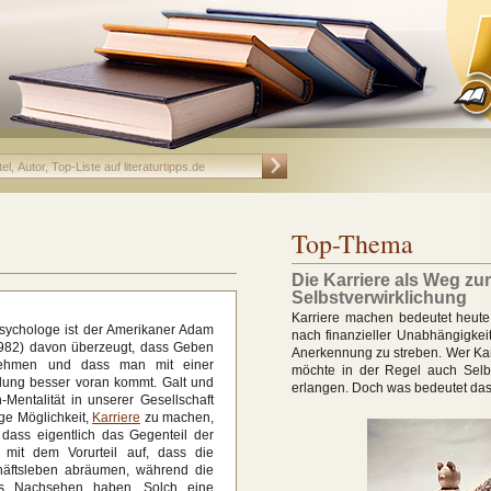
Top-Thema
Die Karriere als Weg zur
Selbstverwirklichung
Karriere machen bedeutet heute 
psychologe ist der Amerikaner Adam
nach finanzieller Unabhängigkeit
982) davon überzeugt, dass Geben
Anerkennung zu streben. Wer Kar
 Nehmen und dass man mit einer
möchte in der Regel auch Selbs
llung besser voran kommt. Galt und
erlangen. Doch was bedeutet das
n-Mentalität in unserer Gesellschaft
ige Möglichkeit,
Karriere
zu machen,
 dass eigentlich das Gegenteil der
t mit dem Vorurteil auf, dass die
häftsleben abräumen, während die
as Nachsehen haben. Solch eine