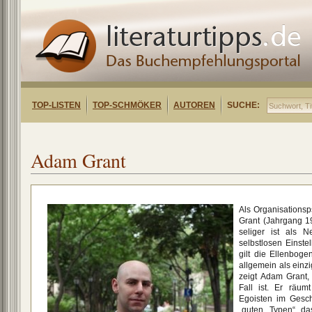
TOP-LISTEN
TOP-SCHMÖKER
AUTOREN
SUCHE:
Adam Grant
Als Organisations
Grant (Jahrgang 1
seliger ist als
selbstlosen Einste
gilt die Ellenboge
allgemein als einz
zeigt Adam Grant,
Fall ist. Er räum
Egoisten im Gesc
„guten Typen“ d