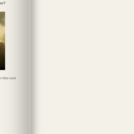
nen?
m Hier und