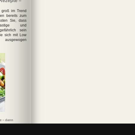
Rezepte –
 groß im Trend
en bereits zum
sten Sie, dass
lastige und
efährlich sein
ie sich mit Low
d ausgewogen
e – dann