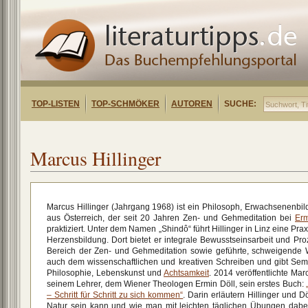
TOP-LISTEN
TOP-SCHMÖKER
AUTOREN
SUCHE:
Marcus Hillinger
Marcus Hillinger (Jahrgang 1968) ist ein Philosoph, Erwachsenenbil
aus Österreich, der seit 20 Jahren Zen- und Gehmeditation bei
Erm
praktiziert. Unter dem Namen „Shindô“ führt Hillinger in Linz eine Prax
Herzensbildung. Dort bietet er integrale Bewusstseinsarbeit und Pr
Bereich der Zen- und Gehmeditation sowie geführte, schweigende
auch dem wissenschaftlichen und kreativen Schreiben und gibt Se
Philosophie, Lebenskunst und
Achtsamkeit
. 2014 veröffentlichte Ma
seinem Lehrer, dem Wiener Theologen Ermin Döll, sein erstes Buch:
– Schritt für Schritt zu sich kommen“
. Darin erläutern Hillinger und 
Natur sein kann und wie man mit leichten täglichen Übungen dabei 