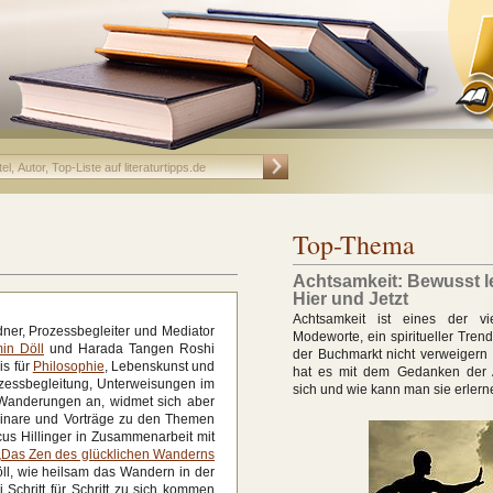
Top-Thema
Achtsamkeit: Bewusst l
Hier und Jetzt
Achtsamkeit ist eines der vi
dner, Prozessbegleiter und Mediator
Modeworte, ein spiritueller Tren
in Döll
und Harada Tangen Roshi
der Buchmarkt nicht verweigern
is für
Philosophie
, Lebenskunst und
hat es mit dem Gedanken der 
ozessbegleitung, Unterweisungen im
sich und wie kann man sie erler
 Wanderungen an, widmet sich aber
minare und Vorträge zu den Themen
rcus Hillinger in Zusammenarbeit mit
„Das Zen des glücklichen Wanderns
Döll, wie heilsam das Wandern in der
Schritt für Schritt zu sich kommen