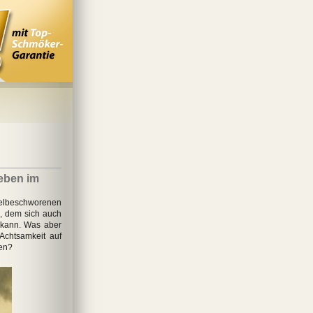
eben im
elbeschworenen
d, dem sich auch
 kann. Was aber
Achtsamkeit auf
nen?