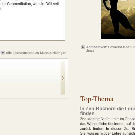
 die Gehmeditation, wie sie Döll seit
t.
Achtsamkeit: Bewusst leben i
Jetzt
Alle Literaturtipps zu Marcus Hillinger
Das Zen des
glücklichen
Wanderns
Top-Thema
In Zen-Büchern die Lin
finden
Zen, das heißt die Linie im Chaos
das Wesentliche besinnen, auf d
zurück finden. In diesen Zen-B
Sie, was es mit der Lehre auf sich