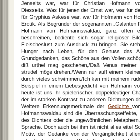
Jenseits war, war für Christian Hofmann 
Diesseits. Was für jenen der Ernst war, war für 
für Gryphius Askese war, war für Hofmann von H
Erotik. Als Begründer der sogenannten „Galanten 
Hofmann von Hofmannswaldau, ganz offen e
beschreiben, bediente sich sogar religiöser Bi
Fleischeslust zum Ausdruck zu bringen. Sie stehe
Hunger nach Leben, für den Genuss des Au
Grundgedanken, das Schöne aus den Vollen schöp
diß urthel mag geschehen,/Daß Venus meiner f
strudel möge drehen,/Wenn nur auff einem kleine
durch vieles schwimmen,/Ich kan mit meinem rud
Beispiel in einem Liebesgedicht von Hofmann 
heute ist uns ihr spielerischer, doppeldeutiger C
der im starken Kontrast zu anderen Dichtungen de
Weitere Erkennungsmerkmale der
Gedichte
vo
Hofmannswaldau sind die Überraschungseffekte, 
des Dichters oder die ungewöhnlichen Metaphern, 
Sprache. Doch auch bei ihm ist nicht alles eitel 
Motiv, der Gedanke von der Vergänglichkeit allen