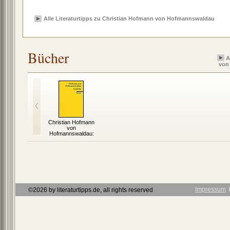
Alle Literaturtipps zu Christian Hofmann von Hofmannswaldau
Bücher
A
von
Christian Hofmann
von
Hofmannswaldau:
Gedichte
Impressum
Ι
©2026 by literaturtipps.de, all rights reserved