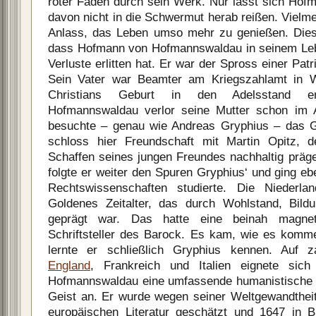
roter Faden durch sein Werk. Nur lässt sich Ho
davon nicht in die Schwermut herab reißen. Vielme
Anlass, das Leben umso mehr zu genießen. Dies l
dass Hofmann von Hofmannswaldau in seinem Le
Verluste erlitten hat. Er war der Spross einer Patr
Sein Vater war Beamter am Kriegszahlamt in 
Christians Geburt in den Adelsstand e
Hofmannswaldau verlor seine Mutter schon im A
besuchte – genau wie Andreas Gryphius – das 
schloss hier Freundschaft mit Martin Opitz, de
Schaffen seines jungen Freundes nachhaltig präge
folgte er weiter den Spuren Gryphius‘ und ging eb
Rechtswissenschaften studierte. Die Niederla
Goldenes Zeitalter, das durch Wohlstand, Bildu
geprägt war. Das hatte eine beinah magne
Schriftsteller des Barock. Es kam, wie es kom
lernte er schließlich Gryphius kennen. Auf z
England
, Frankreich und Italien eignete sic
Hofmannswaldau eine umfassende humanistische B
Geist an. Er wurde wegen seiner Weltgewandtheit
europäischen Literatur geschätzt und 1647 in 