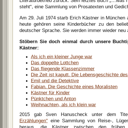
Literaturbetrieb zurück. Sein letztes Buch „…was 
steht“, eine Sammlung von Prosatexten und Gedic
Am 29. Juli 1974 starb Erich Kästner in München 
heute gehören seine Kinderbücher zu den belie
deutscher Sprache. Sie werden immer wieder neu a
Stöbern Sie doch einmal durch unsere Bucht
Kästner:
Als ich ein kleiner Junge war
Das doppelte Lottchen
Das fliegende Klassenzimmer
Die Zeit ist kaputt. Die Lebensgeschichte de
Emil und die Detektive
Fabian. Die Geschichte eines Moralisten
Kästner für Kinder
Pünktchen und Anton
Weihnachten, als ich klein war
2015 gab Sven Hanuscheck unter dem Tit
Erzählungen"
eine Sammlung von Reise-, Lügen
heraus, die Kästner zwischen den frühe