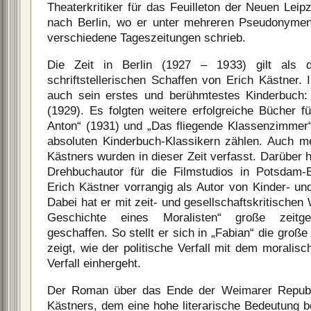
Theaterkritiker für das Feuilleton der Neuen Leip
nach Berlin, wo er unter mehreren Pseudonymen a
verschiedene Tageszeitungen schrieb.
Die Zeit in Berlin (1927 – 1933) gilt als d
schriftstellerischen Schaffen von Erich Kästner.
auch sein erstes und berühmtestes Kinderbuch: 
(1929). Es folgten weitere erfolgreiche Bücher f
Anton“ (1931) und „Das fliegende Klassenzimmer“
absoluten Kinderbuch-Klassikern zählen. Auch m
Kästners wurden in dieser Zeit verfasst. Darüber h
Drehbuchautor für die Filmstudios in Potsdam-B
Erich Kästner vorrangig als Autor von Kinder- u
Dabei hat er mit zeit- und gesellschaftskritischen
Geschichte eines Moralisten“ große zeitge
geschaffen. So stellt er sich in „Fabian“ die groß
zeigt, wie der politische Verfall mit dem moralisc
Verfall einhergeht.
Der Roman über das Ende der Weimarer Republi
Kästners, dem eine hohe literarische Bedeutung