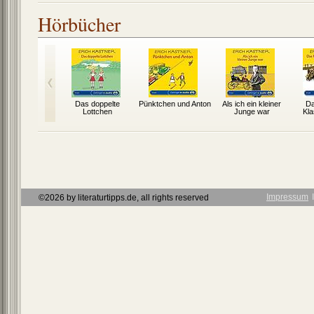
Hörbücher
l und die
Das doppelte
Pünktchen und Anton
Als ich ein kleiner
Da
etektive
Lottchen
Junge war
Kl
Impressum
Ι
©2026 by literaturtipps.de, all rights reserved