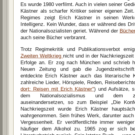
Es wurde 1980 verfilmt. Auch in vielen seiner Gedi
Kästner als scharfer Kritiker seiner eigenen Zei
Regimes zeigt Erich Kästner in seinen Werk
Intelligenz. Kein Wunder, dass er während des Dr
der Nationalsozialisten geriet. Während der
Büche
auch seine Bücher verbrannt.
Trotz Regimekritik und Publikationsverbot emig
Zweiten Weltkrieg
nicht und in der Nachkriegszei
Erfolge an. Er zog nach München und schrieb hi
Neuen Zeitung und gab die Jugendzeitschrift
entdeckte Erich Kästner auch das literarische K
zahlreiche Lieder, Hörspiele, Reden, Reisebericht
dort: Reisen mit Erich Kästner"
) und Aufsätze, 
dem Nationalsozialismus und dem zer
auseinandersetzen, so zum Beispiel „Die Konf
Nachkriegszeit wurde Erich Kästner hauptsäch
wahrgenommen. Sein frühes Werk, darunter auch „F
Vergessenheit. Er veröffentlichte immer wenig
häufiger dem Alkohol zu. 1965 zog er sich b