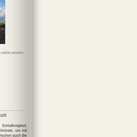
erlöst werden
att
hlaflosigkeit,
e Gründe, um mit
ischen auch die