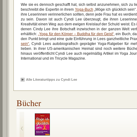
Wie sie es dennoch geschafft hat, sich selbst anzunehmen, sich zu li
beschreibt die Expertin in ihrem
Yoga-Buch
„Möge ich glücklich sein“.
ihre Leserinnen verinnerlichen sollten, denn jede Frau hat es verdient
zu sein. Davon ist auch Cyndi Lee überzeugt, die ihren Leserinne
Kreativität einen Weg aus dem ewigen Kreislauf der Schuld weist. Es i
denen Cindy Lee ihre Botschaft inzwischen in der ganzen Welt verbr
erhältlich:
„Yoga für den Körper – Buddha für den Geist“
, ein Buch, d
den Punkt bringt und eine gute Einführung in Lees ganzheitliche Prax
sein“
, Cyndi Lees autobiografisch geprägter Yoga-Ratgeber für meh
lieben. In ihrer US-amerikanischen Heimat sind noch weitere Büc
hinaus veröffentlicht Cyndi Lee auch regelmäßig Artikel im Yoga Jou
International und im Tricycle Magazine.
Alle Literaturtipps zu Cyndi Lee
Bücher