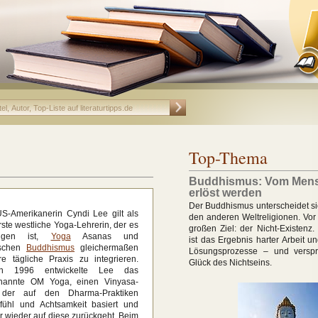
Top-Thema
Buddhismus: Vom Men
erlöst werden
Der Buddhismus unterscheidet si
S-Amerikanerin Cyndi Lee gilt als
den anderen Weltreligionen. Vor
rste westliche Yoga-Lehrerin, der es
großen Ziel: der Nicht-Existenz
ungen ist,
Yoga
Asanas und
ist das Ergebnis harter Arbeit u
tischen
Buddhismus
gleichermaßen
Lösungsprozesse – und verspr
re tägliche Praxis zu integrieren.
Glück des Nichtseins.
n 1996 entwickelte Lee das
nannte OM Yoga, einen Vinyasa-
, der auf den Dharma-Praktiken
efühl und Achtsamkeit basiert und
 wieder auf diese zurückgeht. Beim