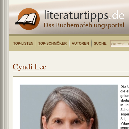
TOP-LISTEN
TOP-SCHMÖKER
AUTOREN
SUCHE:
Cyndi Lee
Die U
die e
gel
tibe
in ih
Scho
soge
Stil
Mitg
immer