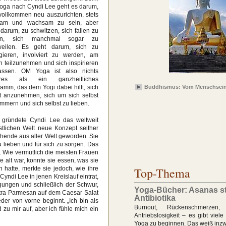
oga nach Cyndi Lee geht es darum,
vollkommen neu auszurichten, stets
sam und wachsam zu sein, aber
darum, zu schwitzen, sich fallen zu
en, sich manchmal sogar zu
weilen. Es geht darum, sich zu
gieren, involviert zu werden, am
 teilzunehmen und sich inspirieren
assen. OM Yoga ist also nichts
res als ein ganzheitliches
amm, das dem Yogi dabei hilft, sich
Buddhismus: Vom Menschsein 
t anzunehmen, sich um sich selbst
mmern und sich selbst zu lieben.
 gründete Cyndi Lee das weltweit
tlichen Welt neue Konzept seither
uchende aus aller Welt geworden. Sie
zu lieben und für sich zu sorgen. Das
. Wie vermutlich die meisten Frauen
 alt war, konnte sie essen, was sie
 hatte, merkte sie jedoch, wie ihre
Top-Thema
ndi Lee in jenen Kreislauf eintrat,
gungen und schließlich der Schwur,
Yoga-Bücher: Asanas st
tra Parmesan auf dem Caesar Salat
Antibiotika
der von vorne beginnt. „Ich bin als
Burnout, Rückenschmerzen, Sc
 zu mir auf, aber ich fühle mich ein
Antriebslosigkeit – es gibt viel
Yoga zu beginnen. Das weiß inzw