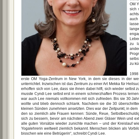
OM Y
sich 
acht
auch 
lass
lang
enga
Leben
zu l
ande
Progr
selbs
zu kü
1998
erste OM Yoga-Zentrum in New York, in dem sie dieses in der wes
unterrichtet. Inzwischen ist das Zentrum zu einer Art Mekka für Heils
erhoffen sich von Lee, dass sie ihnen dabei hilft, sich wieder selbst 
musste Cyndi Lee selbst erst in einem schmerzhaften Prozess lernen
war auch Lee niemals vollkommen mit sich zufrieden. Bis sie 30 Jahre
wollte und blieb dennoch schlank. Nachdem sie die 30 überschritten
kleinen Sünden zunehmen ansetzten. Dies war der Zeitpunkt, in dem Cy
den so ziemlich alle Frauen kennen: Sünde, Reue, Selbstbeschuldi
sich zu bessern, bevor am nächsten Abend zwei Gläser Wein und ex
alle guten Vorsätze wieder zunichte machen – und der Kreislauf wie
Yogalehrerin weltweit ziemlich bekannt. Menschen blicken als Vorbild
bisschen wie eine Betrügerin“, schreibt Cyndi Lee.