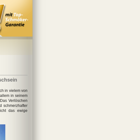
schsein
ch in vielem von
 allem in seinem
. Das Verlöschen
nd schmerzhafter
icht das ewige