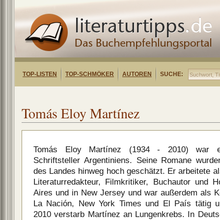
TOP-LISTEN
TOP-SCHMÖKER
AUTOREN
SUCHE:
Tomás Eloy Martínez
Tomás Eloy Martínez (1934 - 2010) war ei
Schriftsteller Argentiniens. Seine Romane wurd
des Landes hinweg hoch geschätzt. Er arbeitete als 
Literaturredakteur, Filmkritiker, Buchautor und 
Aires und in New Jersey und war außerdem als Ko
La Nación, New York Times und El País tätig u
2010 verstarb Martínez an Lungenkrebs. In Deuts