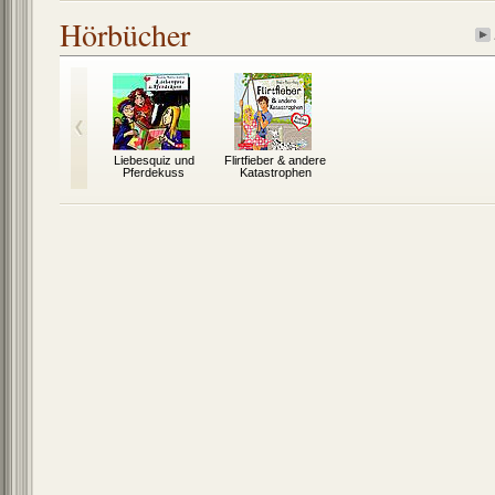
Hörbücher
Liebesquiz und
Flirtfieber & andere
Pferdekuss
Katastrophen