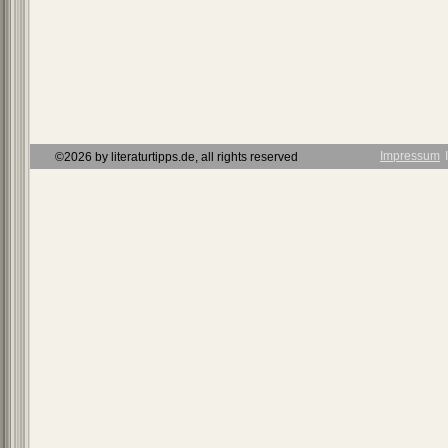
Impressum
Ι
©2026 by literaturtipps.de, all rights reserved