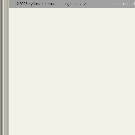
Impressum
Ι
©2026 by literaturtipps.de, all rights reserved