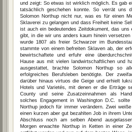
und zeigt: So etwas ist wirklich möglich. Es gab e
tatsächlich geschehen konnte. So verrät uns 
Solomon Northup nicht nur, was es für einen Me
Sklaverei zu gelangen und dass Freiheit keine Selb
ist auch ein bedeutendes Zeitdokument, das uns e
gibt, in die wir uns anders kaum hinein versetze
wurde 1807 als freier Schwarzer im Bundessta
stammte von einem befreiten Sklaven ab, der erf
bewirtschaftete und erfuhr eine überdurchschni
Hause aus mit vielen landwirtschaftlichen und h
ausgestattet, brachte Solomon Northup so al
erfolgreiches Berufsleben benötigte. Der zweifa
darüber hinaus virtuos die Geige und erhielt luk
Hotels und Varietés, mit denen er die Erträge 
County und seine Zusatzeinnahmen als Handw
solches Engagement in Washington D.C. sollt
Northup jedoch für immer verändern. Zwei weiß
einen kurzen aber gut bezahlten Job in ihrem Unt
Abschluss noch am selben Abend ausgelasse
Morgen erwachte Northup in Ketten in einer Ze