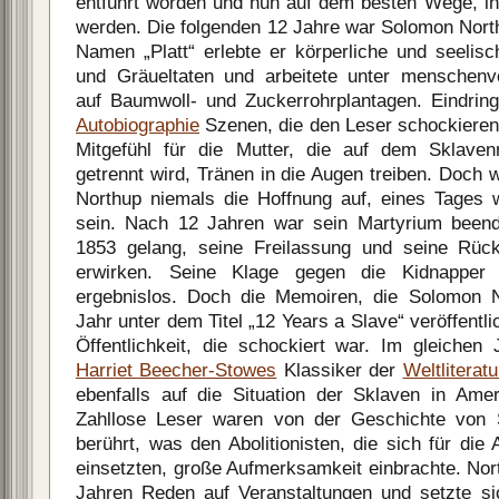
entführt worden und nun auf dem besten Wege, in 
werden. Die folgenden 12 Jahre war Solomon Nort
Namen „Platt“ erlebte er körperliche und seeli
und Gräueltaten und arbeitete unter menschen
auf Baumwoll- und Zuckerrohrplantagen. Eindringl
Autobiographie
Szenen, die den Leser schockieren
Mitgefühl für die Mutter, die auf dem Sklave
getrennt wird, Tränen in die Augen treiben. Doch w
Northup niemals die Hoffnung auf, eines Tages 
sein. Nach 12 Jahren war sein Martyrium beende
1853 gelang, seine Freilassung und seine Rü
erwirken. Seine Klage gegen die Kidnapper 
ergebnislos. Doch die Memoiren, die Solomon 
Jahr unter dem Titel „12 Years a Slave“ veröffentlic
Öffentlichkeit, die schockiert war. Im gleichen
Harriet Beecher-Stowes
Klassiker der
Weltliteratu
ebenfalls auf die Situation der Sklaven in Am
Zahllose Leser waren von der Geschichte von 
berührt, was den Abolitionisten, die sich für die
einsetzten, große Aufmerksamkeit einbrachte. Nort
Jahren Reden auf Veranstaltungen und setzte si