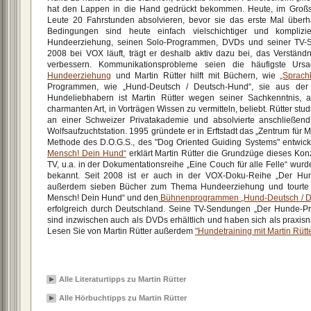
hat den Lappen in die Hand gedrückt bekommen. Heute, im Großs
Leute 20 Fahrstunden absolvieren, bevor sie das erste Mal überh
Bedingungen sind heute einfach vielschichtiger und komplizie
Hundeerziehung, seinen Solo-Programmen, DVDs und seiner TV-Se
2008 bei VOX läuft, trägt er deshalb aktiv dazu bei, das Verstä
verbessern. Kommunikationsprobleme seien die häufigste Ursa
Hundeerziehung
und Martin Rütter hilft mit Büchern, wie
„Sprach
Programmen, wie „Hund-Deutsch / Deutsch-Hund“, sie aus der 
Hundeliebhabern ist Martin Rütter wegen seiner Sachkenntnis, 
charmanten Art, in Vorträgen Wissen zu vermitteln, beliebt. Rütter stu
an einer Schweizer Privatakademie und absolvierte anschließend z
Wolfsaufzuchtstation. 1995 gründete er in Erftstadt das „Zentrum für
Methode des D.O.G.S., des "Dog Oriented Guiding Systems" entwic
Mensch! Dein Hund“
erklärt Martin Rütter die Grundzüge dieses Konz
TV, u.a. in der Dokumentationsreihe „Eine Couch für alle Felle“ wur
bekannt. Seit 2008 ist er auch in der VOX-Doku-Reihe „Der Hund
außerdem sieben Bücher zum Thema Hundeerziehung und tourte mi
Mensch! Dein Hund“ und den
Bühnenprogrammen „Hund-Deutsch / D
erfolgreich durch Deutschland. Seine TV-Sendungen „Der Hunde-Pr
sind inzwischen auch als DVDs erhältlich und haben sich als praxisna
Lesen Sie von Martin Rütter außerdem
"Hundetraining mit Martin Rütte
Alle Literaturtipps zu Martin Rütter
Alle Hörbuchtipps zu Martin Rütter