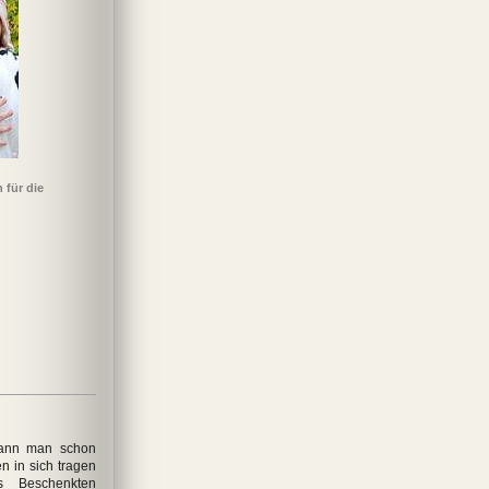
 für die
kann man schon
n in sich tragen
s Beschenkten