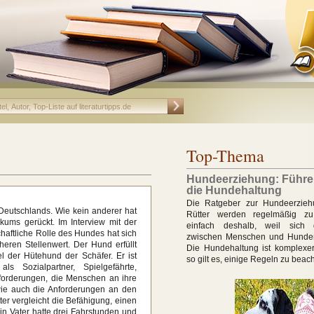
Top-Thema
Hundeerziehung: Führer
die Hundehaltung
Die Ratgeber zur Hundeerzieh
 Deutschlands. Wie kein anderer hat
Rütter werden regelmäßig zu
ums gerückt. Im Interview mit der
einfach deshalb, weil sich
haftliche Rolle des Hundes hat sich
zwischen Menschen und Hunden
cheren Stellenwert. Der Hund erfüllt
Die Hundehaltung ist komplex
l der Hütehund der Schäfer. Er ist
so gilt es, einige Regeln zu beac
als Sozialpartner, Spielgefährte,
 Anforderungen, die Menschen an ihre
wie auch die Anforderungen an den
ter vergleicht die Befähigung, einen
n Vater hatte drei Fahrstunden und