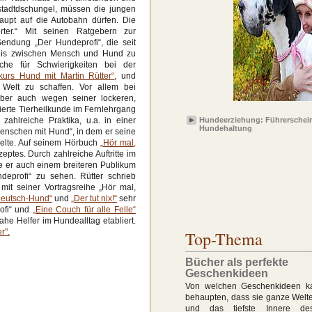
tadtdschungel, müssen die jungen
aupt auf die Autobahn dürfen. Die
rter.“ Mit seinen Ratgebern zur
ndung „Der Hundeprofi“, die seit
ndnis zwischen Mensch und Hund zu
che für Schwierigkeiten bei der
kurs Hund mit Martin Rütter“
, und
Welt zu schaffen. Vor allem bei
aber auch wegen seiner lockeren,
dierte Tierheilkunde im Fernlehrgang
ahlreiche Praktika, u.a. in einer
Hundeerziehung: Führerschein
Hundehaltung
 Menschen mit Hund“, in dem er seine
kelte. Auf seinem Hörbuch
„Hör mal,
eptes. Durch zahlreiche Auftritte im
de er auch einem breiteren Publikum
eprofi“ zu sehen. Rütter schrieb
t seiner Vortragsreihe „Hör mal,
eutsch-Hund“
und
„Der tut nix!“
sehr
ofi“ und
„Eine Couch für alle Felle“
he Helfer im Hundealltag etabliert.
r".
Top-Thema
Bücher als perfekte
Geschenkideen
Von welchen Geschenkideen 
behaupten, dass sie ganze Welte
und das tiefste Innere de