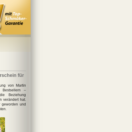
schein für
ung von Martin
 Bestsellern –
 die Beziehung
 verändert hat.
er geworden und
hten.