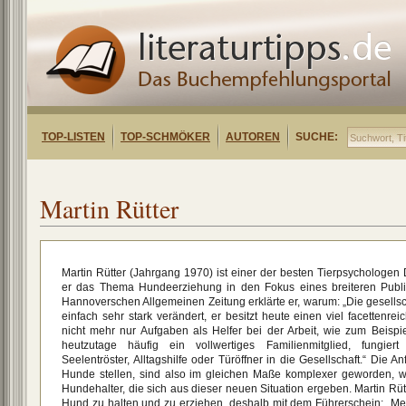
TOP-LISTEN
TOP-SCHMÖKER
AUTOREN
SUCHE:
Martin Rütter
Martin Rütter (Jahrgang 1970) ist einer der besten Tierpsychologen
er das Thema Hundeerziehung in den Fokus eines breiteren Publik
Hannoverschen Allgemeinen Zeitung erklärte er, warum: „Die gesellsc
einfach sehr stark verändert, er besitzt heute einen viel facettenrei
nicht mehr nur Aufgaben als Helfer bei der Arbeit, wie zum Beispie
heutzutage häufig ein vollwertiges Familienmitglied, fungiert 
Seelentröster, Alltagshilfe oder Türöffner in die Gesellschaft.“ Die
Hunde stellen, sind also im gleichen Maße komplexer geworden, 
Hundehalter, die sich aus dieser neuen Situation ergeben. Martin Rüt
Hund zu halten und zu erziehen, deshalb mit dem Führerschein: „Mei