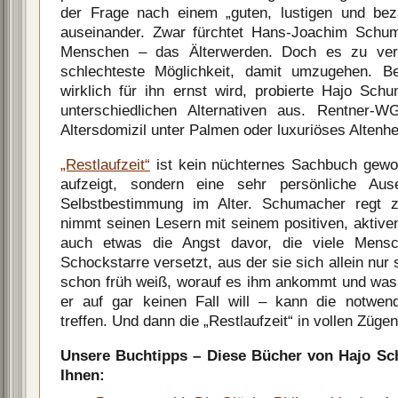
der Frage nach einem „guten, lustigen und bez
auseinander. Zwar fürchtet Hans-Joachim Schu
Menschen – das Älterwerden. Doch es zu ver
schlechteste Möglichkeit, damit umzugehen. B
wirklich für ihn ernst wird, probierte Hajo Sc
unterschiedlichen Alternativen aus. Rentner-W
Altersdomizil unter Palmen oder luxuriöses Altenh
„Restlaufzeit“
ist kein nüchternes Sachbuch gewor
aufzeigt, sondern eine sehr persönliche Aus
Selbstbestimmung im Alter. Schumacher regt
nimmt seinen Lesern mit seinem positiven, akti
auch etwas die Angst davor, die viele Mensc
Schockstarre versetzt, aus der sie sich allein nu
schon früh weiß, worauf es ihm ankommt und was e
er auf gar keinen Fall will – kann die notwen
treffen. Und dann die „Restlaufzeit“ in vollen Züge
Unsere Buchtipps – Diese Bücher von Hajo S
Ihnen: