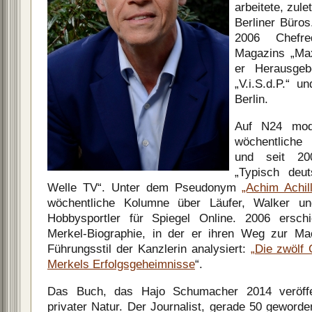
arbeitete, zule
Berliner Büros
2006 Chefre
Magazins „Max
er Herausgebe
„V.i.S.d.P.“ u
Berlin.
Auf N24 mode
wöchentliche 
und seit 2
„Typisch deu
Welle TV“. Unter dem Pseudonym
„Achim Achi
wöchentliche Kolumne über Läufer, Walker und
Hobbysportler für Spiegel Online. 2006 ersc
Merkel-Biographie, in der er ihren Weg zur Ma
Führungsstil der Kanzlerin analysiert:
„Die zwölf
Merkels Erfolgsgeheimnisse
“.
Das Buch, das Hajo Schumacher 2014 veröffe
privater Natur. Der Journalist, gerade 50 geworden