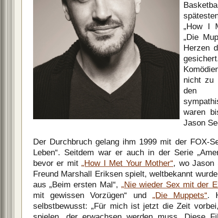
Basketbal
späteste
„How I M
„Die Mup
Herzen d
gesich
Komödien
nicht zu
den e
sympath
waren bi
Jason Se
Der Durchbruch gelang ihm 1999 mit der FOX-Ser
Leben“. Seitdem war er auch in der Serie „Am
bevor er mit
„How I Met Your Mother“
, wo Jason
Freund Marshall Eriksen spielt, weltbekannt wurd
aus „Beim ersten Mal“,
„Nie wieder Sex mit der E
mit gewissen Vorzügen“ und
„Die Muppets“
. 
selbstbewusst: „Für mich ist jetzt die Zeit vorb
spielen, der erwachsen werden muss. Diese Fi