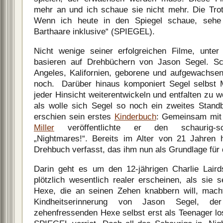
mehr an und ich schaue sie nicht mehr. Die Trott
Wenn ich heute in den Spiegel schaue, sehe
Barthaare inklusive“ (SPIEGEL).
Nicht wenige seiner erfolgreichen Filme, unte
basieren auf Drehbüchern von Jason Segel. Sc
Angeles, Kalifornien, geborene und aufgewachse
noch. Darüber hinaus komponiert Segel selbst M
jeder Hinsicht weiterentwickeln und entfalten zu w
als wolle sich Segel so noch ein zweites Stand
erschien sein erstes
Kinderbuch
: Gemeinsam mit 
Miller
veröffentlichte er den schaurig-s
„Nightmares!“. Bereits im Alter von 21 Jahren 
Drehbuch verfasst, das ihm nun als Grundlage für 
Darin geht es um den 12-jährigen Charlie Lair
plötzlich wesentlich realer erscheinen, als sie s
Hexe, die an seinen Zehen knabbern will, macht
Kindheitserinnerung von Jason Segel, d
zehenfressenden Hexe selbst erst als Teenager lo