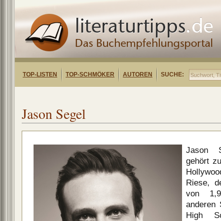
TOP-LISTEN
TOP-SCHMÖKER
AUTOREN
SUCHE:
Jason Segel
Jason S
gehört zu
Hollywo
Riese, d
von 1,
anderen 
High Sc