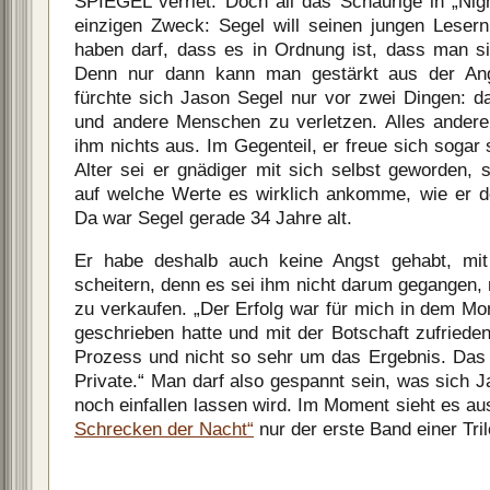
SPIEGEL verriet. Doch all das Schaurige in „Nig
einzigen Zweck: Segel will seinen jungen Leser
haben darf, dass es in Ordnung ist, dass man si
Denn nur dann kann man gestärkt aus der Ang
fürchte sich Jason Segel nur vor zwei Dingen: da
und andere Menschen zu verletzen. Alles andere
ihm nichts aus. Im Gegenteil, er freue sich sogar
Alter sei er gnädiger mit sich selbst geworden, 
auf welche Werte es wirklich ankomme, wie er
Da war Segel gerade 34 Jahre alt.
Er habe deshalb auch keine Angst gehabt, mi
scheitern, denn es sei ihm nicht darum gegangen,
zu verkaufen. „Der Erfolg war für mich in dem Mo
geschrieben hatte und mit der Botschaft zufriede
Prozess und nicht so sehr um das Ergebnis. Das gi
Private.“ Man darf also gespannt sein, was sich J
noch einfallen lassen wird. Im Moment sieht es au
Schrecken der Nacht“
nur der erste Band einer Tril