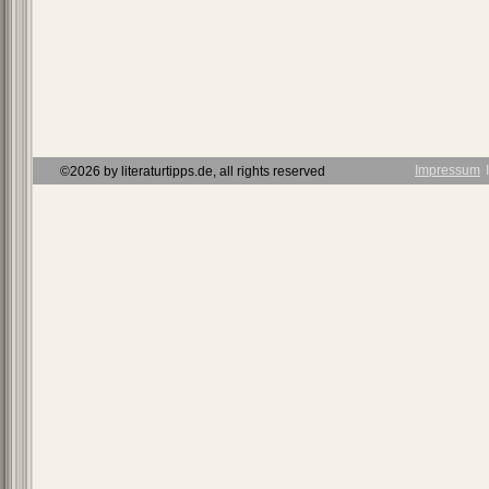
Impressum
Ι
©2026 by literaturtipps.de, all rights reserved