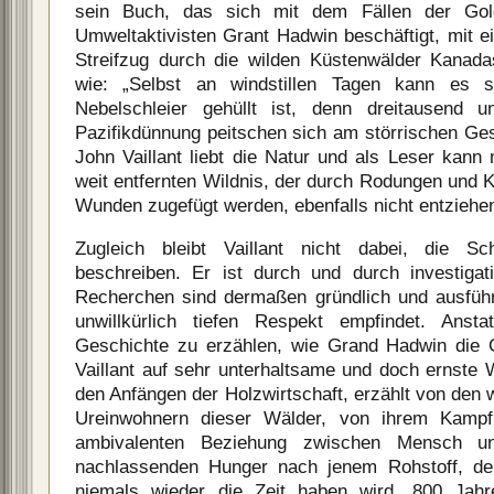
sein Buch, das sich mit dem Fällen der Gol
Umweltaktivisten Grant Hadwin beschäftigt, mit e
Streifzug durch die wilden Küstenwälder Kanada
wie: „Selbst an windstillen Tagen kann es 
Nebelschleier gehüllt ist, denn dreitausend u
Pazifikdünnung peitschen sich am störrischen G
John Vaillant liebt die Natur und als Leser kan
weit entfernten Wildnis, der durch Rodungen und 
Wunden zugefügt werden, ebenfalls nicht entziehe
Zugleich bleibt Vaillant nicht dabei, die S
beschreiben. Er ist durch und durch investigat
Recherchen sind dermaßen gründlich und ausführ
unwillkürlich tiefen Respekt empfindet. Anst
Geschichte zu erzählen, wie Grand Hadwin die Go
Vaillant auf sehr unterhaltsame und doch ernste 
den Anfängen der Holzwirtschaft, erzählt von den
Ureinwohnern dieser Wälder, von ihrem Kamp
ambivalenten Beziehung zwischen Mensch 
nachlassenden Hunger nach jenem Rohstoff, de
niemals wieder die Zeit haben wird, 800 Jah