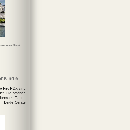
ren von Sissi
r Kindle
le Fire HDX sind
er. Die smarten
ernsten Tablet-
n. Beide Geräte
.