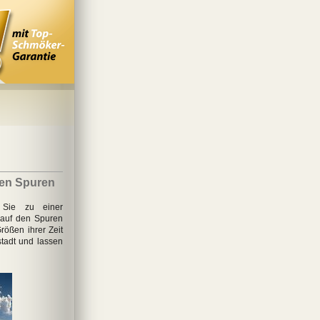
den Spuren
 Sie zu einer
 auf den Spuren
rößen ihrer Zeit
stadt und lassen