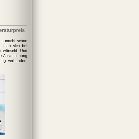
eraturpreis
eis macht schon
as man sich bei
ch wünscht. Und
ie Auszeichnung
tung verbunden.