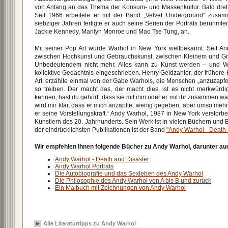
von Anfang an das Thema der Konsum- und Massenkultur. Bald dreht
Seit 1966 arbeitete er mit der Band „Velvet Underground“ zusam
siebziger Jahren fertigte er auch seine Serien der Porträts berühmter
Jackie Kennedy, Marilyn Monroe und Mao Tse Tung, an.
Mit seiner Pop Art wurde Warhol in New York weltbekannt: Seit An
zwischen Hochkunst und Gebrauchskunst, zwischen Kleinem und 
Unbedeutendem nicht mehr. Alles kann zu Kunst werden – und Wa
kollektive Gedächtnis eingeschrieben. Henry Geldzahler, der frühere
Art, erzählte einmal von der Gabe Warhols, die Menschen „anzuzapfen
so treiben. Der macht das, der macht dies, ist es nicht merkwürdi
kennen, hast du gehört, dass sie mit ihm oder er mit ihr zusammen wa
wird mir klar, dass er mich anzapfte, wenig gegeben, aber umso meh
er seine Vorstellungskraft.“ Andy Warhol, 1987 in New York verstorb
Künstlern des 20. Jahrhunderts. Sein Werk ist in vielen Büchern und 
der eindrücklichsten Publikationen ist der Band
"Andy Warhol - Death 
Wir empfehlen Ihnen folgende Bücher zu Andy Warhol, darunter au
Andy Warhol - Death and Disaster
Andy Warhol Porträts
Die Autobiografie und das Sexleben des Andy Warhol
Die Philosophie des Andy Warhol von A bis B und zurück
Ein Malbuch mit Zeichnungen von Andy Warhol
Alle Literaturtipps zu Andy Warhol