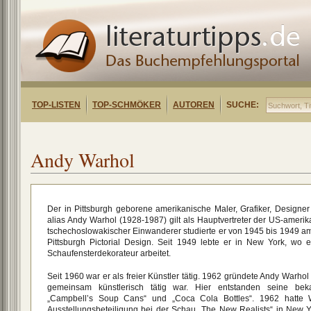
TOP-LISTEN
TOP-SCHMÖKER
AUTOREN
SUCHE:
Andy Warhol
Der in Pittsburgh geborene amerikanische Maler, Grafiker, Design
alias Andy Warhol (1928-1987) gilt als Hauptvertreter der US-ameri
tschechoslowakischer Einwanderer studierte er von 1945 bis 1949 am 
Pittsburgh Pictorial Design. Seit 1949 lebte er in New York, wo er
Schaufensterdekorateur arbeitet.
Seit 1960 war er als freier Künstler tätig. 1962 gründete Andy Warhol
gemeinsam künstlerisch tätig war. Hier entstanden seine bek
„Campbell’s Soup Cans“ und „Coca Cola Bottles“. 1962 hatte W
Ausstellungsbeteiligung bei der Schau „The New Realists“ in New Y