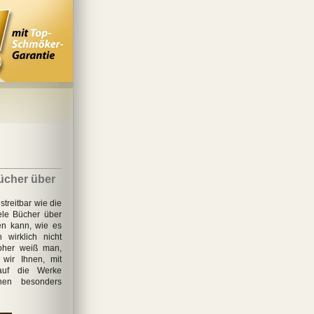
ücher über
treitbar wie die
ele Bücher über
en kann, wie es
 wirklich nicht
oher weiß man,
 wir Ihnen, mit
auf die Werke
hnen besonders