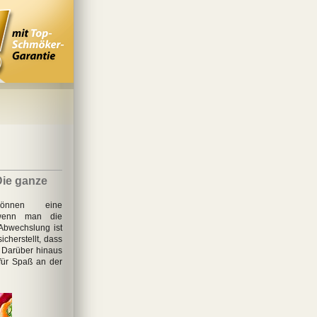
Die ganze
können eine
, wenn man die
 Abwechslung ist
icherstellt, dass
. Darüber hinaus
 für Spaß an der