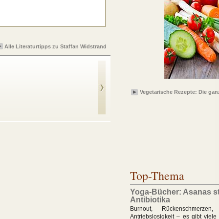
Alle Literaturtipps zu Staffan Widstrand
Vegetarische Rezepte: Die ganz
Wild Wonders of
Europe
Top-Thema
Yoga-Bücher: Asanas st
Antibiotika
Burnout, Rückenschmerzen, Sc
Antriebslosigkeit – es gibt viel