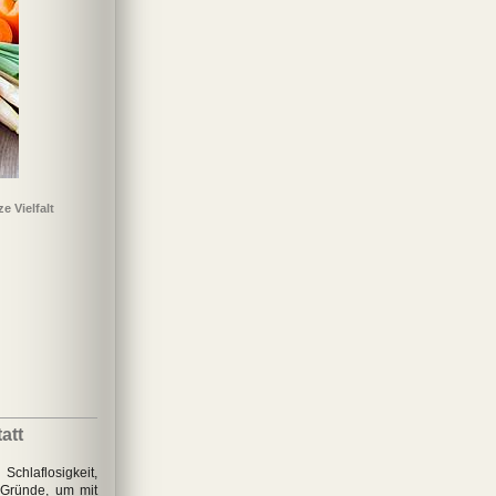
e Vielfalt
att
hlaflosigkeit,
e Gründe, um mit