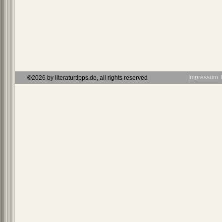
Impressum
Ι
©2026 by literaturtipps.de, all rights reserved