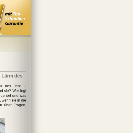
r Lärm des
tur des Jetzt –
t sie? Wer legt
r gehört und was
 wenn sie in die
en über Fragen,