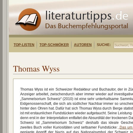
TOP-LISTEN
TOP-SCHMÖKER
AUTOREN
SUCHE:
Thomas Wyss
Thomas Wyss ist ein Schweizer Redakteur und Buchautor, der in Zür
Anzeiger arbeitet, zwischendurch aber immer wieder auf investigativ
„Sammelsorium Schweiz“ (2010) ist eine sehr unterhaltsame Sammlu
Eidgenossenschaft, die sich als südlicher Nachbar immer so unscheinb
hinter den Ohren hat. Dafür hat sich Thomas Wyss durch Berge statist
ist mit erstaunlichen Fundstücken wieder aufgetaucht. Seine Leistung
denn erst in der Interpretation entfaltet die Absurdität der trockenen D
Schweiz ist „Sammelsorium Schweiz“ deshalb das ideale Gesch
zweites Buch voller Kuriositäten und seltsamer Fundstücke:
„Das um 
geplante Angriff der Nazis auf das Nationalsymbol der Schweiz is