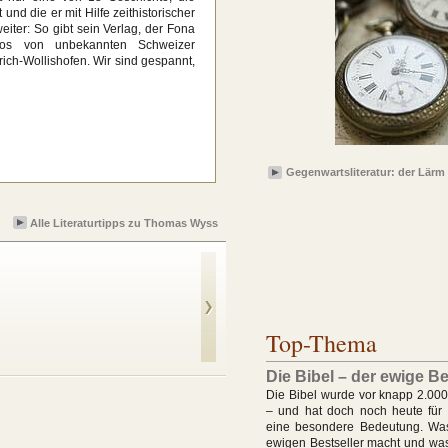
d die er mit Hilfe zeithistorischer
ter: So gibt sein Verlag, der Fona
tos von unbekannten Schweizer
ich-Wollishofen. Wir sind gespannt,
Gegenwartsliteratur: der Lärm 
Alle Literaturtipps zu Thomas Wyss
Top-Thema
Das um ein Haar
geköpfte Matterhorn
Die Bibel – der ewige Be
Die Bibel wurde vor knapp 2.000
– und hat doch noch heute für
eine besondere Bedeutung. Wa
ewigen Bestseller macht und was