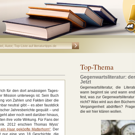
Top-Thema
Gegenwartsliteratur: de
Jetzt
Gegenwartsliteratur, die Litera
ich für den dort ansässigen Tages-
wann beginnt sie und wann ende
er Mission unterwegs ist. Sein Buch
fest, was zur Gegenwartsliteratu
ng von Zahlen und Fakten über die
nicht? Was wird aus den Büchern,
ar neutral gibt – es aber faustdick
Vergangenheit abdriften? Frag
ischer Jahresberichte gequält – und
die wir hier klären wollen.
 geht aber noch weit darüber hinaus,
aten ihre volle Wirkung. Für Fans der
enk. 2012 erschien Thomas Wyss‘
ein Haar geköpfte Matterhorn“
. Der
t nur eine von 18 Geschichte, die