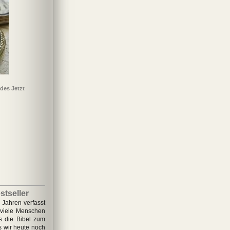
des Jetzt
stseller
 Jahren verfasst
 viele Menschen
s die Bibel zum
 wir heute noch