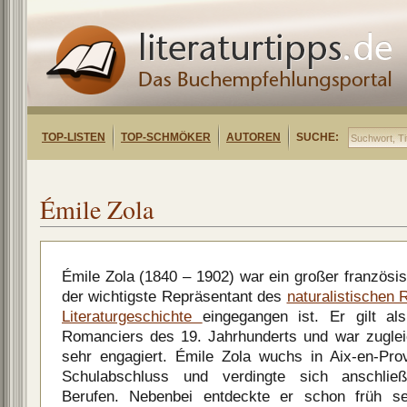
TOP-LISTEN
TOP-SCHMÖKER
AUTOREN
SUCHE:
Émile Zola
Émile Zola (1840 – 1902) war ein großer französisc
der wichtigste Repräsentant des
naturalistischen
Literaturgeschichte
eingegangen ist. Er gilt a
Romanciers des 19. Jahrhunderts und war zugleich
sehr engagiert. Émile Zola wuchs in Aix-en-Pro
Schulabschluss und verdingte sich anschlie
Berufen. Nebenbei entdeckte er schon früh se