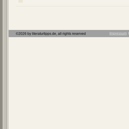
Impressum
Ι
©2026 by literaturtipps.de, all rights reserved