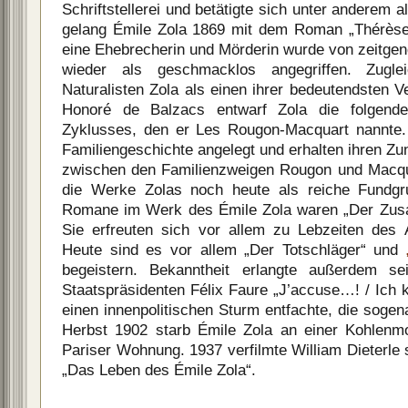
Schriftstellerei und betätigte sich unter anderem 
gelang Émile Zola 1869 mit dem Roman „Thérès
eine Ehebrecherin und Mörderin wurde von zeitgen
wieder als geschmacklos angegriffen. Zugle
Naturalisten Zola als einen ihrer bedeutendsten V
Honoré de Balzacs entwarf Zola die folgend
Zyklusses, den er Les Rougon-Macquart nannte
Familiengeschichte angelegt und erhalten ihren Zu
zwischen den Familienzweigen Rougon und Macquar
die Werke Zolas noch heute als reiche Fundgru
Romane im Werk des Émile Zola waren „Der Zus
Sie erfreuten sich vor allem zu Lebzeiten des A
Heute sind es vor allem „Der Totschläger“ und
begeistern. Bekanntheit erlangte außerdem se
Staatspräsidenten Félix Faure „J’accuse…! / Ich 
einen innenpolitischen Sturm entfachte, die sogen
Herbst 1902 starb Émile Zola an einer Kohlenmo
Pariser Wohnung. 1937 verfilmte William Dieterle 
„Das Leben des Émile Zola“.