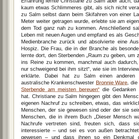
Erfahrung lernte Christiane zu Salm aber auch, d
kaum etwas Schlimmeres gibt, als sich nicht ver
zu Salm selbst dann beim Skifahren von einer L
Meter weiter getragen wurde, erlebte sie am eige
dem Tod ganz nah zu kommen. Anschließend sah
Leben mit neuen Augen und empfand es als Gesch
Medienbranche zurück und absolvierte eine Ausb
Hospiz. Die Frau, die in der Branche als besonders
lernte dort, den Sterbenden „Raum zu geben, um z
ins Reine zu kommen, manchmal auch dadurch, 
nur schweigend bei ihm sitzt“, wie sie im Intervi
erklärte. Dabei hat zu Salm einen anderen 
australische Krankenschwester
Bronnie Ware
, di
Sterbende am meisten bereuen“
die Gedanken S
hat. Christiane zu Salm hingegen gibt den Mensch
eigenen Nachruf zu schreiben, etwas, das wirkli
Menschen, der sie gewesen sind oder der sie sein
Menschen, die in ihrem Buch „Dieser Mensch wa
Nachrufe vertreten sind, freuten sich, dass s
interessierte – und sei es von außen betrachtet
gewesen – und dass ihnen so ein Denkmal 