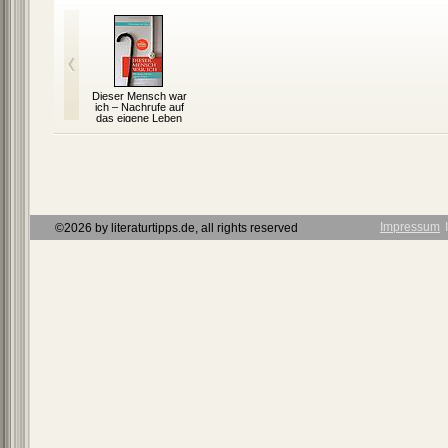
Dieser Mensch war
ich – Nachrufe auf
das eigene Leben
Impressum
Ι
©2026 by literaturtipps.de, all rights reserved