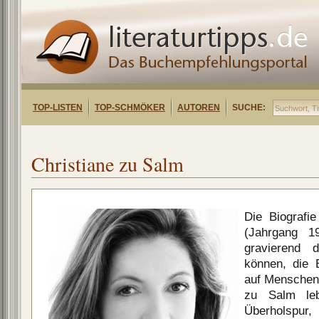
TOP-LISTEN
TOP-SCHMÖKER
AUTOREN
SUCHE:
Christiane zu Salm
Die Biografi
(Jahrgang 19
gravierend 
können, die 
auf Menschen
zu Salm le
Überholspur