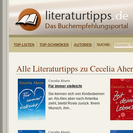
TOP-LISTEN
TOP-SCHMÖKER
AUTOREN
SUCHE:
Alle Literaturtipps zu Cecelia Ahe
Cecelia Ahern
Für immer vielleicht
Sie kennen sich von Kindesbeinen
an. Als Alex aber nach Amerika
zieht, bleibt Rosie zurück. Ihrem
Wunsch, ihm...
Cecelia Ahern