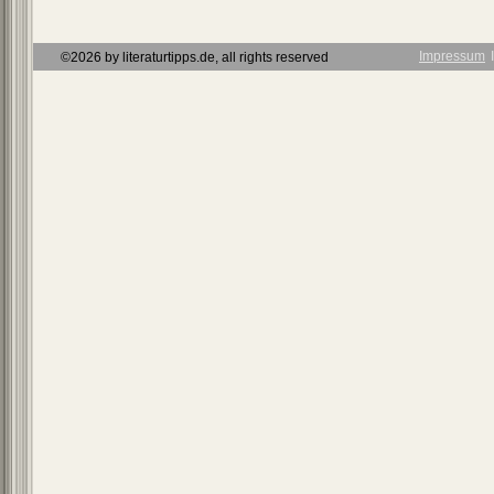
Impressum
Ι
©2026 by literaturtipps.de, all rights reserved