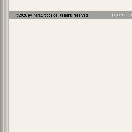
Impressum
Ι
©2026 by literaturtipps.de, all rights reserved