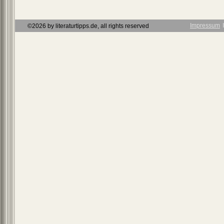
Impressum
Ι
©2026 by literaturtipps.de, all rights reserved