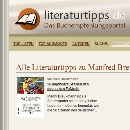
TOP-LISTEN
TOP-SCHMÖKER
AUTOREN
SUCHE:
Alle Literaturtipps zu Manfred B
Manfred Breukmann
50 legendäre Szenen des
deutschen Fußballs
Manni Breukmann ist als
Sportreporter schon längst eine
Legende – ebenso legendär, wie
die 50 Szenen des deutschen...