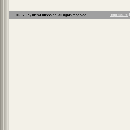
Impressum
Ι
©2026 by literaturtipps.de, all rights reserved