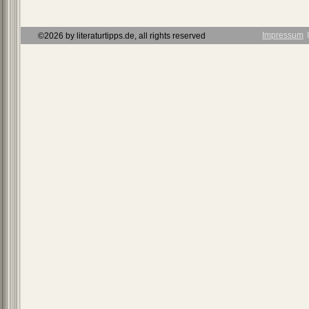
Impressum
Ι
©2026 by literaturtipps.de, all rights reserved