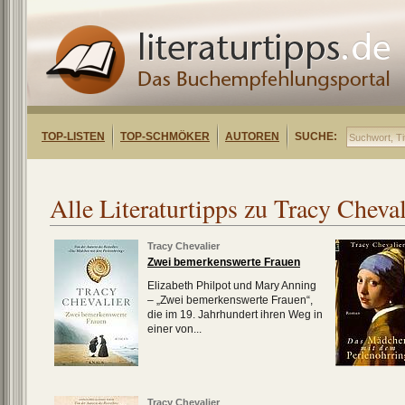
TOP-LISTEN
TOP-SCHMÖKER
AUTOREN
SUCHE:
Alle Literaturtipps zu Tracy Cheval
Tracy Chevalier
Zwei bemerkenswerte Frauen
Elizabeth Philpot und Mary Anning
– „Zwei bemerkenswerte Frauen“,
die im 19. Jahrhundert ihren Weg in
einer von...
Tracy Chevalier