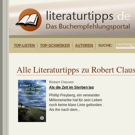
TOP-LISTEN
TOP-SCHMÖKER
AUTOREN
SUCHE:
Alle Literaturtipps zu Robert Clau
Robert Clausen
Als die Zeit im Sterben lag
Phillip Freyberg, ein verwaister
Millionenerbe hat für sein Leben
noch keine klare Linie gefunden.
Als ihn nach dem...