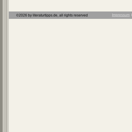
Impressum
Ι
©2026 by literaturtipps.de, all rights reserved