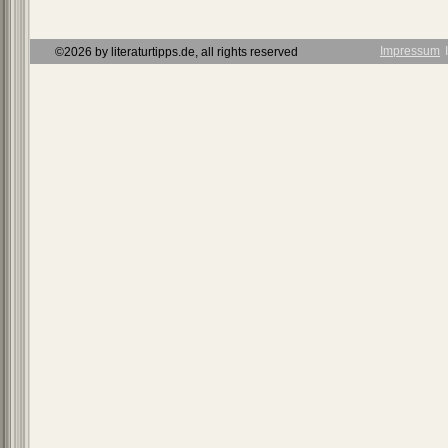
Impressum
Ι
©2026 by literaturtipps.de, all rights reserved