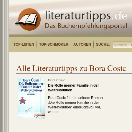
TOP-LISTEN
TOP-SCHMÖKER
AUTOREN
SUCHE:
Alle Literaturtipps zu Bora Cosic
Bora Cosic
Die Rolle meiner Familie in der
Weltrevolution
Bora Cosic führt in seinem Roman
„Die Rolle meiner Familie in der
Weltrevolution“ eindrucksvoll vor,
wie ein...