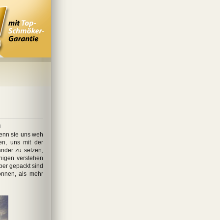
n
enn sie uns weh
en, uns mit der
ander zu setzen,
nigen verstehen
ber gepackt sind
önnen, als mehr