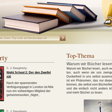
Top-Thema
rty
Warum wir Bücher lese
C. J. Daugherty
Warum wir Bücher lesen, auch w
Night School 2: Der den Zweifel
tun, auch wenn sie uns zwing
sät
Dunkelheit in uns selbst ausein
ist ein Phänomen, das nur dieje
Nach der spannenden
können, die selbst vom Bücherfie
Verfolgungsjagd in London ist Allie
und die einfach nicht anders k
nun ein vollwertiges Mitglied der
und mehr Bücher zu lesen.
geheimnisvollen „Night...
C. J. Daugherty