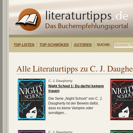
TOP-LISTEN
TOP-SCHMÖKER
AUTOREN
SUCHE:
Alle Literaturtipps zu C. J. Daughe
C. J. Daugherty
Night School 1: Du darfst keinem
trauen
Die Serie „Night School“ von C. J.
Daugherty ist der Beweis dafür,
dass es keine Vampire oder
sonstigen...
C. J. Daugherty