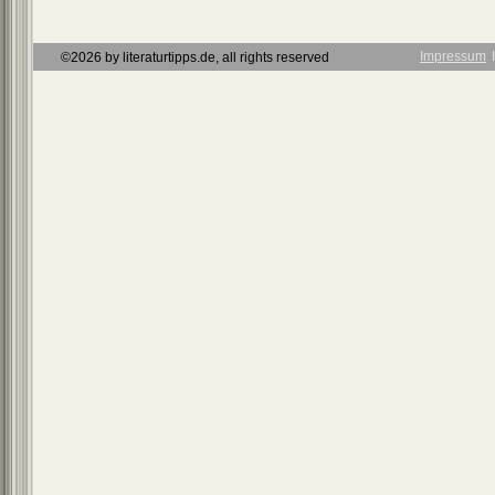
Impressum
Ι
©2026 by literaturtipps.de, all rights reserved