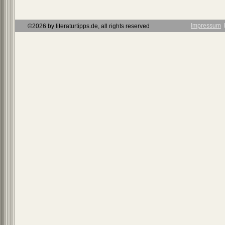
Impressum
Ι
©2026 by literaturtipps.de, all rights reserved