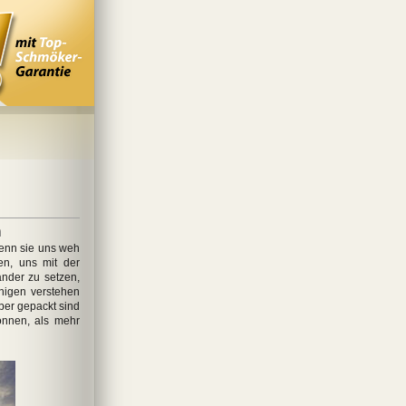
n
enn sie uns weh
en, uns mit der
ander zu setzen,
nigen verstehen
ber gepackt sind
önnen, als mehr