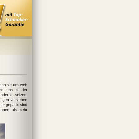
n
enn sie uns weh
en, uns mit der
ander zu setzen,
nigen verstehen
ber gepackt sind
önnen, als mehr