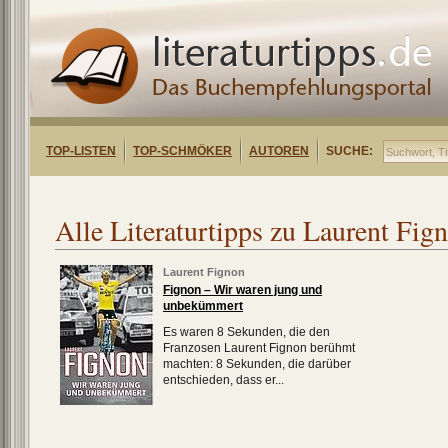
TOP-LISTEN
TOP-SCHMÖKER
AUTOREN
SUCHE:
Alle Literaturtipps zu Laurent Fig
Laurent Fignon
Fignon – Wir waren jung und
unbekümmert
Es waren 8 Sekunden, die den
Franzosen Laurent Fignon berühmt
machten: 8 Sekunden, die darüber
entschieden, dass er...