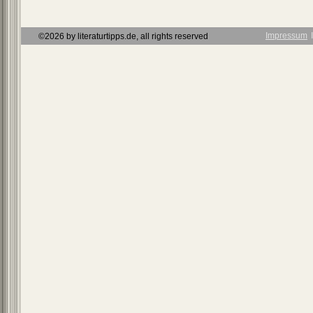
Impressum
Ι
©2026 by literaturtipps.de, all rights reserved