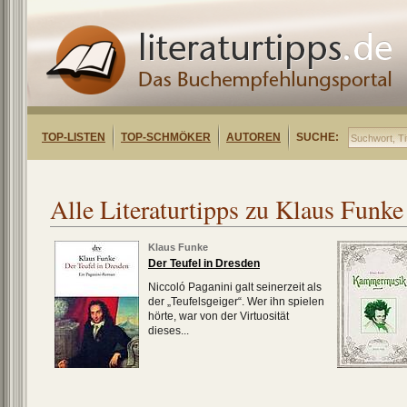
TOP-LISTEN
TOP-SCHMÖKER
AUTOREN
SUCHE:
Alle Literaturtipps zu Klaus Funke
Klaus Funke
Der Teufel in Dresden
Niccoló Paganini galt seinerzeit als
der „Teufelsgeiger“. Wer ihn spielen
hörte, war von der Virtuosität
dieses...