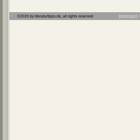
Impressum
Ι
©2026 by literaturtipps.de, all rights reserved