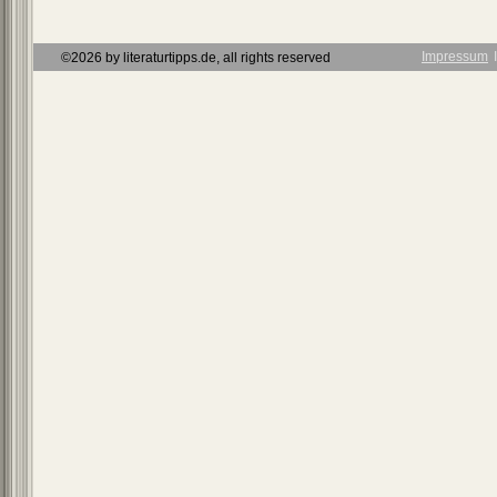
Impressum
Ι
©2026 by literaturtipps.de, all rights reserved