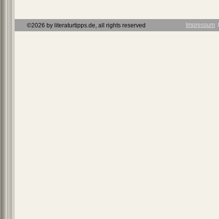
Impressum
Ι
©2026 by literaturtipps.de, all rights reserved