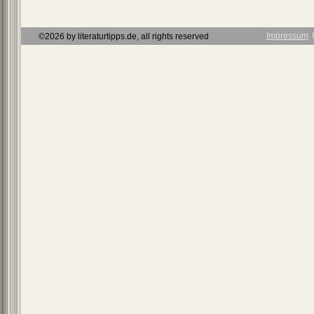
Impressum
Ι
©2026 by literaturtipps.de, all rights reserved