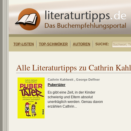
TOP-LISTEN
TOP-SCHMÖKER
AUTOREN
SUCHE:
Alle Literaturtipps zu Cathrin Kah
Cathrin Kahlweit
,
George Deffner
Pubertäter
Es gibt eine Zeit, in der Kinder
schwierig und Eltern absolut
unerträglich werden. Genau davon
erzählen Cathrin...