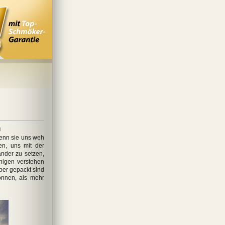
n
enn sie uns weh
en, uns mit der
ander zu setzen,
nigen verstehen
ber gepackt sind
önnen, als mehr