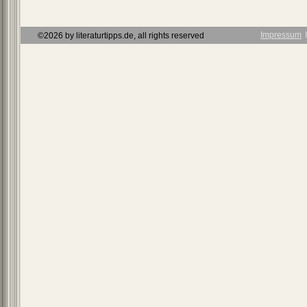
Impressum
Ι
©2026 by literaturtipps.de, all rights reserved