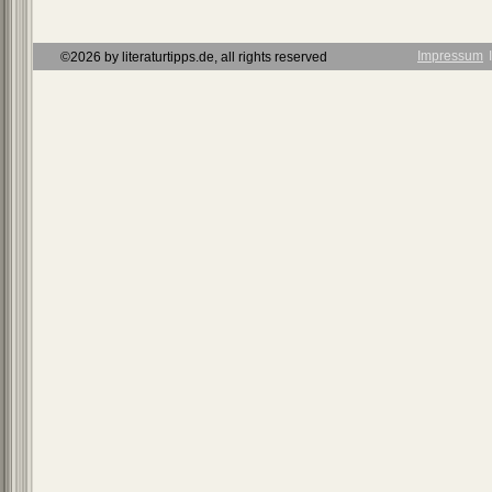
Impressum
Ι
©2026 by literaturtipps.de, all rights reserved